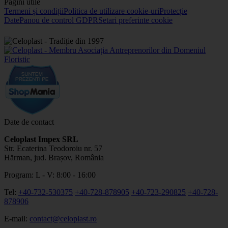
Pagini utile
Termeni și condiții
Politica de utilizare cookie-uri
Protecție
Date
Panou de control GDPR
Setari preferinte cookie
Date de contact
Celoplast Impex SRL
Str. Ecaterina Teodoroiu nr. 57
Hărman, jud. Brașov, România
Program: L - V: 8:00 - 16:00
Tel:
+40-732-530375
+40-728-878905
+40-723-290825
+40-728-
878906
E-mail:
contact@celoplast.ro