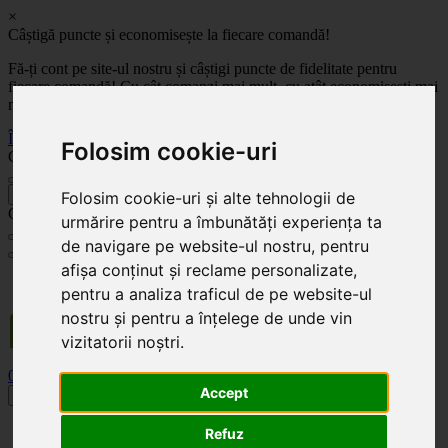
×
Câștigă puncte și economisește la fiecare comandă!
Fă-ți cont pe site-ul nostru și câștigi puncte de fidelitate pentru
fiecare comandă! Cu cât comanzi mai mult, cu atât economisești mai
mult!
Înregistrează-te acum
Folosim cookie-uri
Celoplast
înapoi
Folosim cookie-uri și alte tehnologii de
Celoplast
urmărire pentru a îmbunătăți experiența ta
de navigare pe website-ul nostru, pentru
afișa conținut și reclame personalizate,
Transportul este GRATUIT pentru comenzile mai mari de 350 Lei. Comanda minimă în
pentru a analiza traficul de pe website-ul
valoare de 100 Lei. Expediere în 1 - 2 zile lucrătoare.
nostru și pentru a înțelege de unde vin
vizitatorii noștri.
0
0
Accept
Toggle navigation
Acasă
Refuz