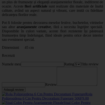
un plus de frumusețe și eleganță aranjamentelor florale, indiferent de
ocazie. Aceste
flori artificiale
sunt realizate din materiale de înaltă
calitate, având un aspect natural și vibrant, care imită cu fidelitate
delicatețea florilor reale.
Pot fi folosite pentru decorarea meselor festive, buchetelor, vitrinelor
sau altor
aranjamente creative
, fără a necesita îngrijire specială.
Disponibile în culori variate, aceste flori rezistente își păstrează
frumusețea timp îndelungat, fiind ideale pentru orice decor interior
sau eveniment special.
Dimensiuni 45 cm
Recenzii
Numele meu
Rating
Titlu review
Review
Adaugă review
Rola
Polipropilena 6 Cm Pentru Decoratiuni Funerare
506F
9
.00
Sisal Color Pentru