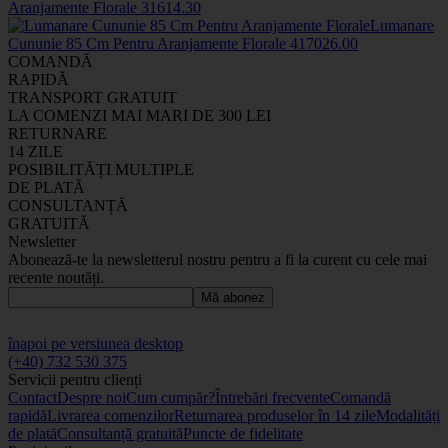
Aranjamente Florale
3161
4
.30
Lumanare
Cununie 85 Cm Pentru Aranjamente Florale
4170
26
.00
COMANDĂ
RAPIDĂ
TRANSPORT GRATUIT
LA COMENZI MAI MARI DE 300 LEI
RETURNARE
14 ZILE
POSIBILITĂȚI MULTIPLE
DE PLATĂ
CONSULTANȚĂ
GRATUITĂ
Newsletter
Abonează-te la newsletterul nostru pentru a fi la curent cu cele mai
recente noutăți.
Mă abonez
înapoi pe versiunea desktop
(+40) 732 530 375
Servicii pentru clienți
Contact
Despre noi
Cum cumpăr?
Întrebări frecvente
Comandă
rapidă
Livrarea comenzilor
Returnarea produselor în 14 zile
Modalități
de plată
Consultanță gratuită
Puncte de fidelitate