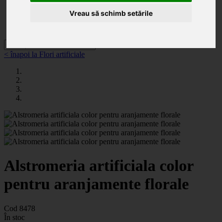
Categorii
Noutăți
Vreau să schimb setările
Promoții
Contact
< înapoi la Flori artificiale
Alstromeria artificiala color
pentru aranjamente florale
Cod 8478
În stoc