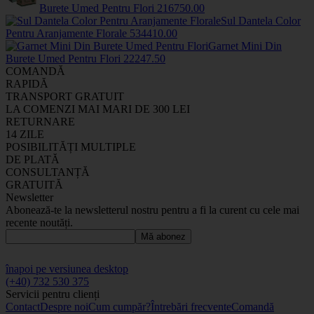
Burete Umed Pentru Flori
2167
50
.00
Sul Dantela Color
Pentru Aranjamente Florale
5344
10
.00
Garnet Mini Din
Burete Umed Pentru Flori
2224
7
.50
COMANDĂ
RAPIDĂ
TRANSPORT GRATUIT
LA COMENZI MAI MARI DE 300 LEI
RETURNARE
14 ZILE
POSIBILITĂȚI MULTIPLE
DE PLATĂ
CONSULTANȚĂ
GRATUITĂ
Newsletter
Abonează-te la newsletterul nostru pentru a fi la curent cu cele mai
recente noutăți.
Mă abonez
înapoi pe versiunea desktop
(+40) 732 530 375
Servicii pentru clienți
Contact
Despre noi
Cum cumpăr?
Întrebări frecvente
Comandă