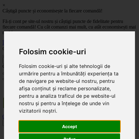
×
Câștigă puncte și economisește la fiecare comandă!
Fă-ți cont pe site-ul nostru și câștigi puncte de fidelitate pentru
fiecare comandă! Cu cât comanzi mai mult, cu atât economisești mai
mult!
Înregistrează-te acum
Celoplast
Folosim cookie-uri
înapoi
Folosim cookie-uri și alte tehnologii de
Celoplast
urmărire pentru a îmbunătăți experiența ta
de navigare pe website-ul nostru, pentru
Transportul este GRATUIT pentru comenzile mai mari de 350 Lei. Comanda minimă în
afișa conținut și reclame personalizate,
valoare de 100 Lei. Expediere în 1 - 2 zile lucrătoare.
pentru a analiza traficul de pe website-ul
nostru și pentru a înțelege de unde vin
vizitatorii noștri.
0
0
Toggle navigation
Accept
Acasă