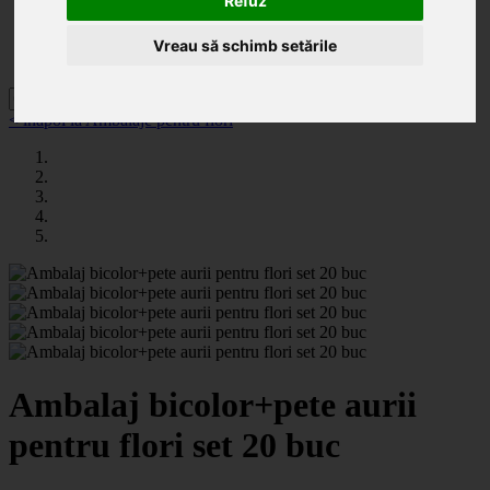
Refuz
Categorii
Noutăți
Promoții
Vreau să schimb setările
Contact
< înapoi la Ambalaje pentru flori
Ambalaj bicolor+pete aurii
pentru flori set 20 buc