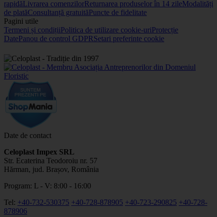
rapidă
Livrarea comenzilor
Returnarea produselor în 14 zile
Modalități
de plată
Consultanță gratuită
Puncte de fidelitate
Pagini utile
Termeni și condiții
Politica de utilizare cookie-uri
Protecție
Date
Panou de control GDPR
Setari preferinte cookie
Date de contact
Celoplast Impex SRL
Str. Ecaterina Teodoroiu nr. 57
Hărman, jud. Brașov, România
Program: L - V: 8:00 - 16:00
Tel:
+40-732-530375
+40-728-878905
+40-723-290825
+40-728-
878906