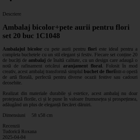
Descriere
Ambalaj bicolor+pete aurii pentru flori
set 20 buc 1C1048
Ambalajul bicolor
cu pete aurii pentru
flori
este ideal pentru a
completa buchetele cu un stil elegant și festiv. Fiecare set conține 20
de bucăți de
ambalaj
de înaltă calitate, cu un design care adaugă o
notă de rafinament oricărui
aranjament floral
. Folosit în mod
creativ, acest ambalaj transformă simplul
buchet de flori
într-o operă
de artă florală, perfectă pentru diverse ocazii festive sau cadouri
deosebite.
Realizat din materiale durabile și estetice, acest ambalaj nu doar
protejează florile, ci și le pune în valoare frumusețea și prospețimea,
adăugând un plus de eleganță fiecărei dăruiri.
Dimensiuni 58 x58 cm
Recenzii
Tudorică Roxana
2025-04-04