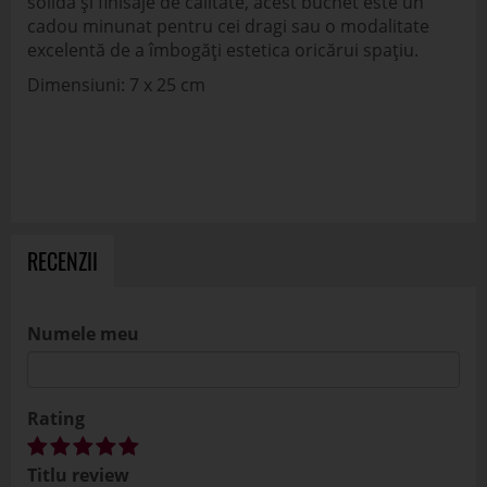
solidă și finisaje de calitate, acest buchet este un
cadou minunat pentru cei dragi sau o modalitate
excelentă de a îmbogăți estetica oricărui spațiu.
Dimensiuni: 7 x 25 cm
RECENZII
Numele meu
Rating
Titlu review