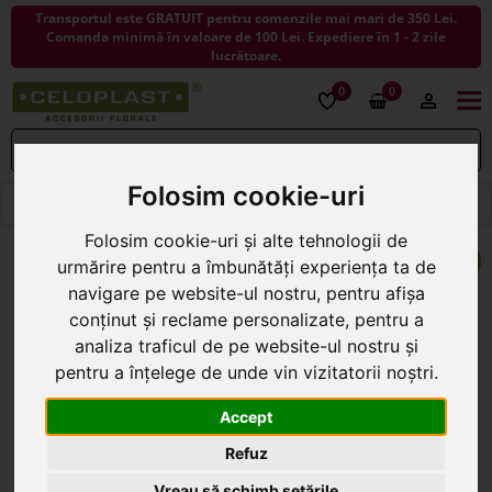
Transportul este GRATUIT pentru comenzile mai mari de 350 Lei.
Comanda minimă în valoare de 100 Lei. Expediere în 1 - 2 zile
lucrătoare.
0
0
Togg
navi
Folosim cookie-uri
< ÎNAPOI LA FLORI ARTIFICIALE
Folosim cookie-uri și alte tehnologii de
urmărire pentru a îmbunătăți experiența ta de
navigare pe website-ul nostru, pentru afișa
conținut și reclame personalizate, pentru a
analiza traficul de pe website-ul nostru și
pentru a înțelege de unde vin vizitatorii noștri.
Accept
Refuz
Vreau să schimb setările