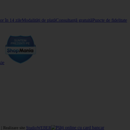
r în 14 zile
Modalități de plată
Consultanță gratuită
Puncte de fidelitate
kie
| Realizare site
StudioWEBER