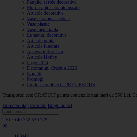
Panglici si role decorative
Flori uscate si plante uscate
Articole decorative
Vase ceramica si sticla
Vase plastic
Vase metal tabla
Lumanari decorative
Articole nunta
Articole funerare
Accesorii floristica
Articole Hobby
Paște 2026
Decoratiuni Craciun 2026
Noutăți
Promoții
Produse cu defect - PRET REDUS
Transportul este GRATUIT pentru comenzile mai mari de 350 Lei. Coma
Home
Noutăți
Promoții
Blog
Contact
TEL: +40 732 530 375
0
0
HOME