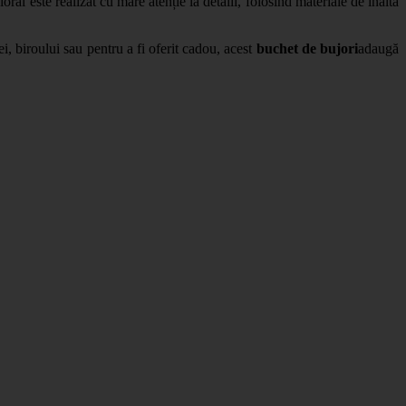
al este realizat cu mare atenție la detalii, folosind materiale de înaltă
i, biroului sau pentru a fi oferit cadou, acest
buchet de bujori
adaugă