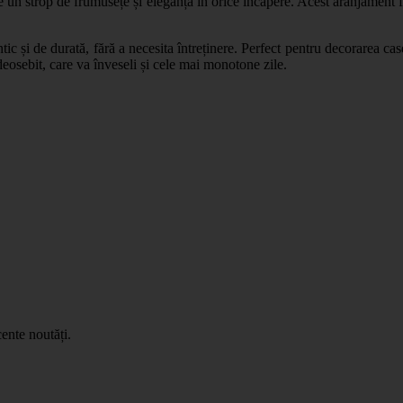
 un strop de frumusețe și eleganță în orice încăpere. Acest aranjament flor
ic și de durată, fără a necesita întreținere. Perfect pentru decorarea case
deosebit, care va înveseli și cele mai monotone zile.
ente noutăți.