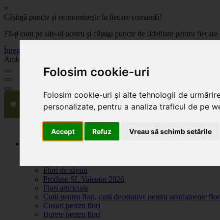
×
Câștigă puncte și economisește la fiecare comandă!
Fă-ți cont pe site-ul nostru și câștigi puncte de fidelitate pentru fie
Înregistrează-te acum
Ambalaje, decoratiuni si accesorii pentru flori. Produse de calitate la 
Folosim cookie-uri
Folosim cookie-uri și alte tehnologii de urmărir
personalizate, pentru a analiza traficul de pe we
Accept
Refuz
Vreau să schimb setările
Produse
Plante artificiale la ghiveci
Ambalaje pentru flori
Flori de săpun
Produse Sf. Valentin 2026
Flori artificiale
Cutii pentru flori, cutii decorative pentru aranjamente flor
Cosuri pentru flori
Burete pentru flori