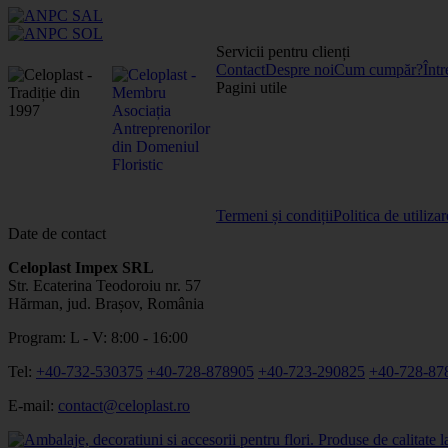
Servicii pentru clienți
Contact
Despre noi
Cum cumpăr?
Într
Pagini utile
Termeni și condiții
Politica de utiliza
Date de contact
Celoplast Impex SRL
Str. Ecaterina Teodoroiu nr. 57
Hărman, jud. Brașov, România
Program: L - V: 8:00 - 16:00
Tel:
+40-732-530375
+40-728-878905
+40-723-290825
+40-728-87
E-mail:
contact@celoplast.ro