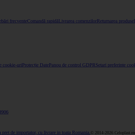
ebări frecvente
Comandă rapidă
Livrarea comenzilor
Returnarea produselo
re cookie-uri
Protecție Date
Panou de control GDPR
Setari preferinte coo
8906
© 2014-2026 Celoplast.ro 