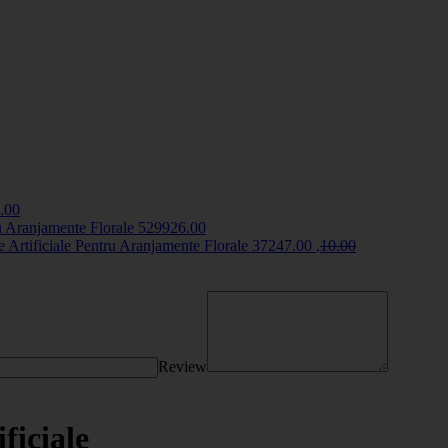
.00
 Aranjamente Florale
5299
26
.00
 Artificiale Pentru Aranjamente Florale
3724
7
.00
,
10
.00
Review
ificiale