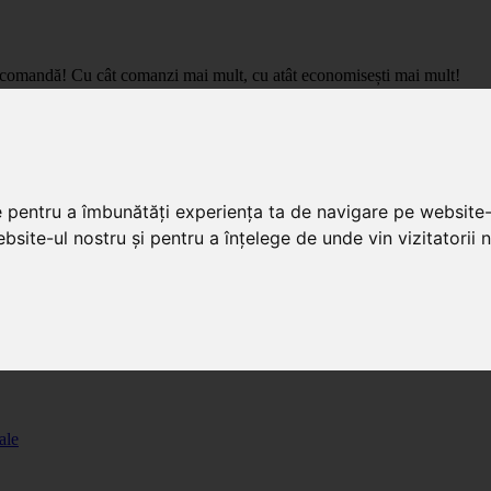
care comandă! Cu cât comanzi mai mult, cu atât economisești mai mult!
pret de importator, cu livrare in toata Romania.
e pentru a îmbunătăți experiența ta de navigare pe website-
bsite-ul nostru și pentru a înțelege de unde vin vizitatorii n
ale