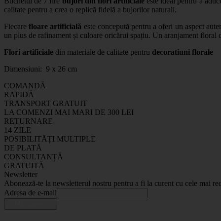
Buchetul de 7 fire
bujori din flori artificiale
este ideal pentru a aduce
calitate pentru a crea o replică fidelă a bujorilor naturali.
Fiecare
floare artificială
este concepută pentru a oferi un aspect autent
un plus de rafinament și culoare oricărui spațiu. Un aranjament floral 
Flori artificiale
din materiale de calitate pentru
decoratiuni florale
Dimensiuni: 9 x 26 cm
COMANDĂ
RAPIDĂ
TRANSPORT GRATUIT
LA COMENZI MAI MARI DE 300 LEI
RETURNARE
14 ZILE
POSIBILITĂȚI MULTIPLE
DE PLATĂ
CONSULTANȚĂ
GRATUITĂ
Newsletter
Abonează-te la newsletterul nostru pentru a fi la curent cu cele mai rec
Adresa de e-mail