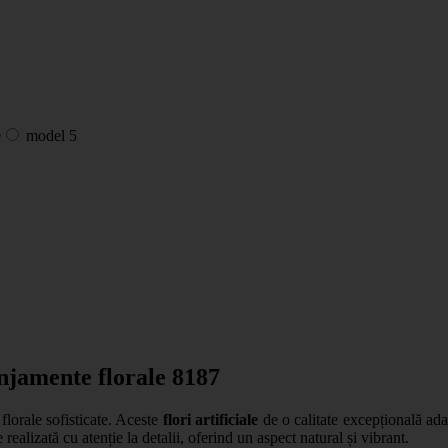
model 5
njamente florale 8187
florale sofisticate. Aceste
flori artificiale
de o calitate excepțională ad
ealizată cu atenție la detalii, oferind un aspect natural și vibrant.