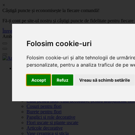
×
Câștigă puncte și economisește la fiecare comandă!
Fă-ți cont pe site-ul nostru și câștigi puncte de fidelitate pentru fie
Înregistrează-te acum
Ambalaje, decoratiuni si accesorii pentru flori. Produse de calitate la 
Folosim cookie-uri
Folosim cookie-uri și alte tehnologii de urmărir
personalizate, pentru a analiza traficul de pe we
Produse
Plante artificiale la ghiveci
Ambalaje pentru flori
Accept
Refuz
Vreau să schimb setările
Flori de săpun
Produse Sf. Valentin 2026
Flori artificiale
Cutii pentru flori, cutii decorative pentru aranjamente flor
Cosuri pentru flori
Burete pentru flori
Panglici si role decorative
Flori uscate si plante uscate
Articole decorative
Vase ceramica si sticla