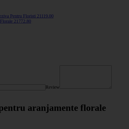
iva Pentru Floristi
2111
9
.00
 Florale
2177
2
.80
Review
 pentru aranjamente florale