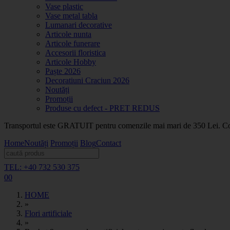
Vase plastic
Vase metal tabla
Lumanari decorative
Articole nunta
Articole funerare
Accesorii floristica
Articole Hobby
Paște 2026
Decoratiuni Craciun 2026
Noutăți
Promoții
Produse cu defect - PRET REDUS
Transportul este GRATUIT pentru comenzile mai mari de 350 Lei. Coma
Home
Noutăți
Promoții
Blog
Contact
TEL: +40 732 530 375
0
0
HOME
»
Flori artificiale
»