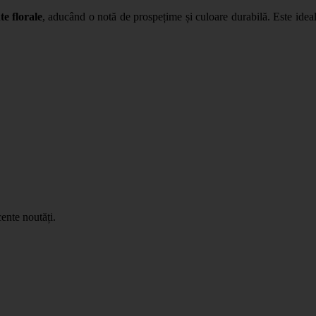
e florale
, aducând o notă de prospețime și culoare durabilă. Este ideal 
ente noutăți.