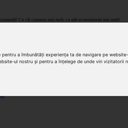
care comandă! Cu cât comanzi mai mult, cu atât economisești mai mult!
pret de importator, cu livrare in toata Romania.
e pentru a îmbunătăți experiența ta de navigare pe website-
bsite-ul nostru și pentru a înțelege de unde vin vizitatorii n
ale