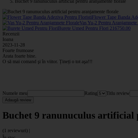
Buchet 9 ranunuculus artificial pentru aranjamente florale
Flower Tape Banda Adez
Vas Yu-2 Pentru Aranjamnete
Burete Umed Pentru Flori
2167
50
.00
Recenzii
Ioana
2023-11-28
Foarte frumoase
Arata foarte bine.
O să mai comand şi în viitor. Țineți o tot aşa!!!
Numele meu
Rating
Titlu review
Adaugă review
Buchet 9 ranunuculus artificial
(1 reviewuri) |
În stoc