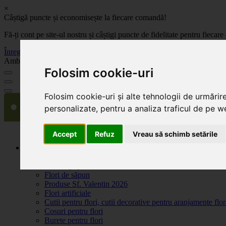
×
Câștigă puncte și economisește la fiecare comandă!
Fă-ți cont pe site-ul nostru și câștigi puncte de fidelitate pentru fie
Înregistrează-te acum
Ambalaje, decoratiuni si accesorii pentru flori. Produse de calitate la 
Folosim cookie-uri
Folosim cookie-uri și alte tehnologii de urmărir
personalizate, pentru a analiza traficul de pe we
Accept
Refuz
Vreau să schimb setările
Produse
Plante artificiale la ghiveci
Ambalaje pentru flori
Flori de săpun
Produse Sf. Valentin 2026
Flori artificiale
Cutii pentru flori, cutii decorative pentru aranjamente flor
Cosuri pentru flori
Burete pentru flori