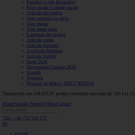
Panglici si role decorative
Flori uscate si plante uscate
Articole decorative
Vase ceramica si sticla
Vase plastic
Vase metal tabla
Lumanari decorative
Articole nunta
Articole funerare
Accesorii floristica
Articole Hobby
Paște 2026
Decoratiuni Craciun 2026
Noutăți
Promoții
Produse cu defect - PRET REDUS
Transportul este GRATUIT pentru comenzile mai mari de 350 Lei. Coma
Home
Noutăți
Promoții
Blog
Contact
TEL: +40 732 530 375
0
0
HOME