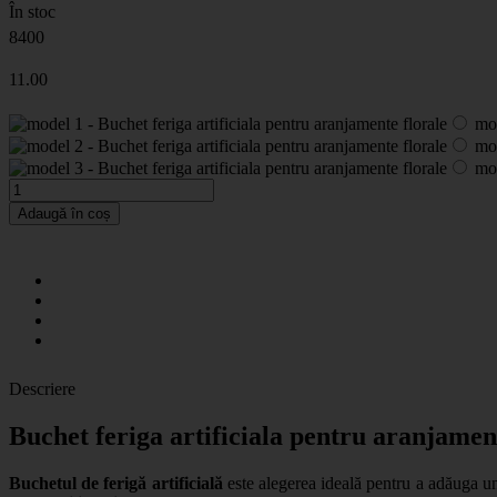
În stoc
8400
11
.00
mod
mod
mod
Adaugă în coș
Descriere
Buchet feriga artificiala pentru aranjamen
Buchetul de ferigă artificială
este alegerea ideală pentru a adăuga un p