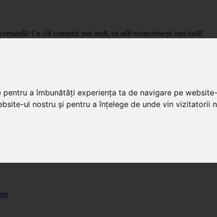
care comandă! Cu cât comanzi mai mult, cu atât economisești mai mult!
pret de importator, cu livrare in toata Romania.
e pentru a îmbunătăți experiența ta de navigare pe website-
bsite-ul nostru și pentru a înțelege de unde vin vizitatorii n
ale