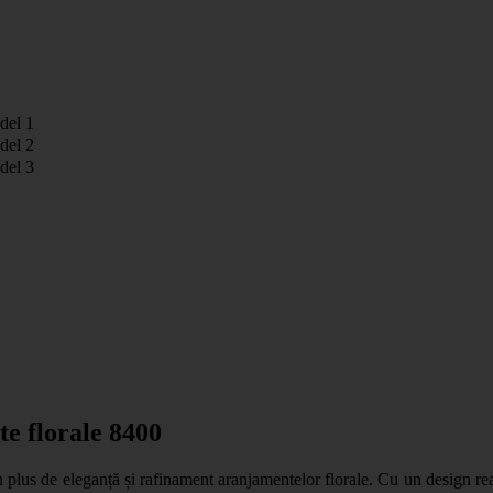
el 1
el 2
el 3
te florale 8400
lus de eleganță și rafinament aranjamentelor florale. Cu un design realist