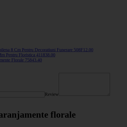
pilena 8 Cm Pentru Decoratiuni Funerare
508F
12
.00
m Pentru Floristica
4118
38
.00
mente Florale
7584
3
.40
Review
 aranjamente florale