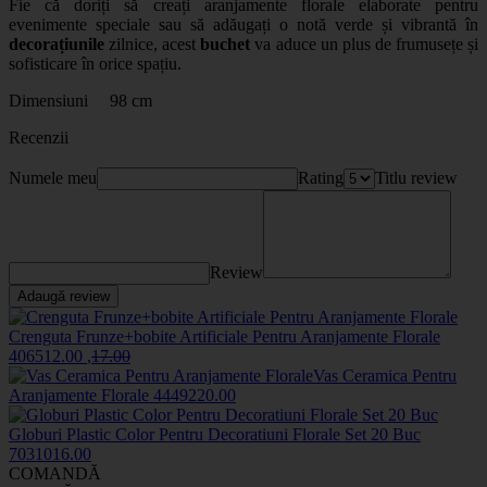
Fie că doriți să creați
aranjamente florale
elaborate pentru
evenimente speciale sau să adăugați o notă verde și vibrantă în
decorațiunile
zilnice, acest
buchet
va aduce un plus de frumusețe și
sofisticare în orice spațiu.
Dimensiuni 98 cm
Recenzii
Numele meu
Rating
Titlu review
Review
Adaugă review
Crenguta Frunze+bobite Artificiale Pentru Aranjamente Florale
4065
12
.00
,
17
.00
Vas Ceramica Pentru
Aranjamente Florale
44492
20
.00
Globuri Plastic Color Pentru Decoratiuni Florale Set 20 Buc
70310
16
.00
COMANDĂ