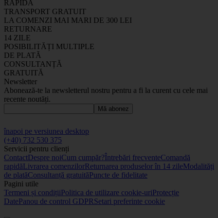
RAPIDĂ
TRANSPORT GRATUIT
LA COMENZI MAI MARI DE 300 LEI
RETURNARE
14 ZILE
POSIBILITĂȚI MULTIPLE
DE PLATĂ
CONSULTANȚĂ
GRATUITĂ
Newsletter
Abonează-te la newsletterul nostru pentru a fi la curent cu cele mai
recente noutăți.
Mă abonez
înapoi pe versiunea desktop
(+40) 732 530 375
Servicii pentru clienți
Contact
Despre noi
Cum cumpăr?
Întrebări frecvente
Comandă
rapidă
Livrarea comenzilor
Returnarea produselor în 14 zile
Modalități
de plată
Consultanță gratuită
Puncte de fidelitate
Pagini utile
Termeni și condiții
Politica de utilizare cookie-uri
Protecție
Date
Panou de control GDPR
Setari preferinte cookie