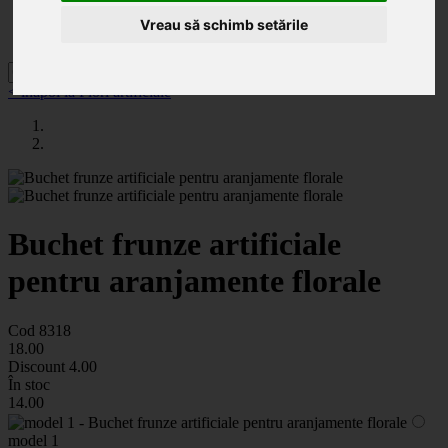
Noutăți
Promoții
Vreau să schimb setările
Contact
< înapoi la Flori artificiale
Buchet frunze artificiale
pentru aranjamente florale
Cod 8318
18
.00
Discount
4.00
În stoc
14
.00
model 1