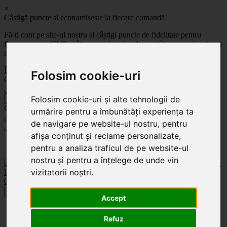
×
Câștigă puncte și economisește la fiecare comandă!
Fă-ți cont pe site-ul nostru și câștigi puncte de fidelitate pentru
fiecare comandă! Cu cât comanzi mai mult, cu atât economisești mai
mult!
Înregistrează-te acum
Folosim cookie-uri
Celoplast
Folosim cookie-uri și alte tehnologii de
înapoi
Celoplast
urmărire pentru a îmbunătăți experiența ta
de navigare pe website-ul nostru, pentru
afișa conținut și reclame personalizate,
Transportul este GRATUIT pentru comenzile mai mari de 350 Lei. Comanda minimă în
pentru a analiza traficul de pe website-ul
valoare de 100 Lei. Expediere în 1 - 2 zile lucrătoare.
nostru și pentru a înțelege de unde vin
vizitatorii noștri.
0
0
Toggle navigation
Accept
Acasă
Categorii
Refuz