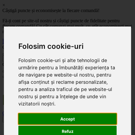
×
Câștigă puncte și economisește la fiecare comandă!
Fă-ți cont pe site-ul nostru și câștigi puncte de fidelitate pentru
fiecare comandă! Cu cât comanzi mai mult, cu atât economisești mai
mult!
Înregistrează-te acum
Folosim cookie-uri
Celoplast
înapoi
Folosim cookie-uri și alte tehnologii de
Celoplast
urmărire pentru a îmbunătăți experiența ta
de navigare pe website-ul nostru, pentru
afișa conținut și reclame personalizate,
Transportul este GRATUIT pentru comenzile mai mari de 350 Lei. Comanda minimă în
pentru a analiza traficul de pe website-ul
valoare de 100 Lei. Expediere în 1 - 2 zile lucrătoare.
nostru și pentru a înțelege de unde vin
vizitatorii noștri.
0
0
Accept
Toggle navigation
Acasă
Refuz