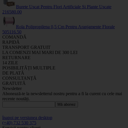
Burete Uscat Pentru Flori Artificiale Si Plante Uscate
2165
80
.00
Rola Polipropilena 0,5 Cm Pentru Aranjamente Florale
50511
6
.50
COMANDĂ
RAPIDĂ
TRANSPORT GRATUIT
LA COMENZI MAI MARI DE 300 LEI
RETURNARE
14 ZILE
POSIBILITĂȚI MULTIPLE
DE PLATĂ
CONSULTANȚĂ
GRATUITĂ
Newsletter
Abonează-te la newsletterul nostru pentru a fi la curent cu cele mai
recente noutăți.
Mă abonez
înapoi pe versiunea desktop
(+40) 732 530 375
Servicii pentru clienți