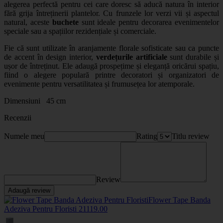
alegerea perfectă pentru cei care doresc să aducă natura în interior
fără grija întreținerii plantelor. Cu frunzele lor verzi vii și aspectul
natural, aceste
buchete
sunt ideale pentru decorarea evenimentelor
speciale sau a spațiilor rezidențiale și comerciale.
Fie că sunt utilizate în
aranjamente florale
sofisticate sau ca puncte
de accent în design interior,
verdețurile artificiale
sunt durabile și
ușor de întreținut. Ele adaugă prospețime și eleganță oricărui spațiu,
fiind o alegere populară printre decoratori și organizatori de
evenimente pentru versatilitatea și frumusețea lor atemporale.
Dimensiuni 45 cm
Recenzii
Numele meu
Rating
Titlu review
Review
Adaugă review
Flower Tape Banda
Adeziva Pentru Floristi
2111
9
.00