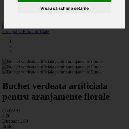
Categorii
Noutăți
Vreau să schimb setările
Promoții
Contact
< înapoi la Flori artificiale
Buchet verdeata artificiala
pentru aranjamente florale
Cod 8157
8
.50
Discount
1.60
În stoc