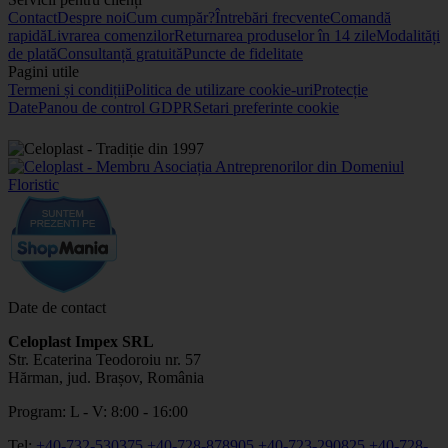
Contact
Despre noi
Cum cumpăr?
Întrebări frecvente
Comandă
rapidă
Livrarea comenzilor
Returnarea produselor în 14 zile
Modalități
de plată
Consultanță gratuită
Puncte de fidelitate
Pagini utile
Termeni și condiții
Politica de utilizare cookie-uri
Protecție
Date
Panou de control GDPR
Setari preferinte cookie
Date de contact
Celoplast Impex SRL
Str. Ecaterina Teodoroiu nr. 57
Hărman, jud. Brașov, România
Program: L - V: 8:00 - 16:00
Tel:
+40-732-530375
+40-728-878905
+40-723-290825
+40-728-