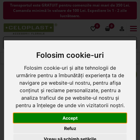
Transportul este GRATUIT pentru comenzile mai mari de 350 Lei.
Comanda minimă în valoare de 100 Lei. Expediere în 1 - 2 zile
lucrătoare.
0
0
Togg
navi
Folosim cookie-uri
< ÎNAPOI LA FLORI ARTIFICIALE
Folosim cookie-uri și alte tehnologii de
urmărire pentru a îmbunătăți experiența ta de
navigare pe website-ul nostru, pentru afișa
conținut și reclame personalizate, pentru a
analiza traficul de pe website-ul nostru și
pentru a înțelege de unde vin vizitatorii noștri.
Accept
Refuz
Vreau să schimb setările