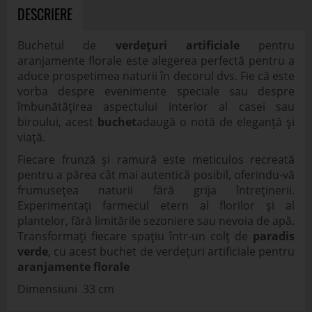
DESCRIERE
Buchetul de
verdețuri artificiale
pentru
aranjamente florale este alegerea perfectă pentru a
aduce prospetimea naturii în decorul dvs. Fie că este
vorba despre evenimente speciale sau despre
îmbunătățirea aspectului interior al casei sau
biroului, acest
buchet
adaugă o notă de eleganță și
viață.
Fiecare frunză și ramură este meticulos recreată
pentru a părea cât mai autentică posibil, oferindu-vă
frumusețea naturii fără grija întreținerii.
Experimentați farmecul etern al florilor și al
plantelor, fără limitările sezoniere sau nevoia de apă.
Transformați fiecare spațiu într-un colț de
paradis
verde
, cu acest buchet de verdețuri artificiale pentru
aranjamente florale
Dimensiuni 33 cm