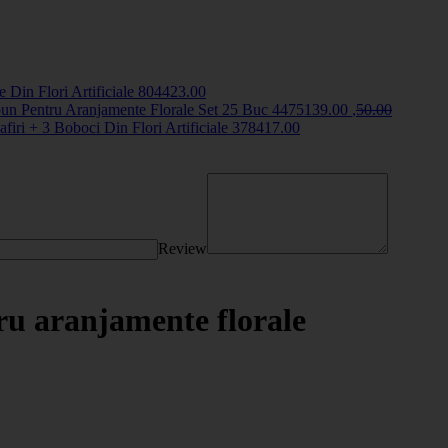
 Din Flori Artificiale
8044
23
.00
un Pentru Aranjamente Florale Set 25 Buc
44751
39
.00
,
50
.00
firi + 3 Boboci Din Flori Artificiale
3784
17
.00
Review
tru aranjamente florale