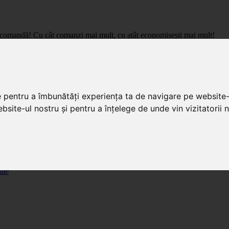
care comandă! Cu cât comanzi mai mult, cu atât economisești mai mult!
pret de importator, cu livrare in toata Romania.
e pentru a îmbunătăți experiența ta de navigare pe website-
bsite-ul nostru și pentru a înțelege de unde vin vizitatorii n
ale