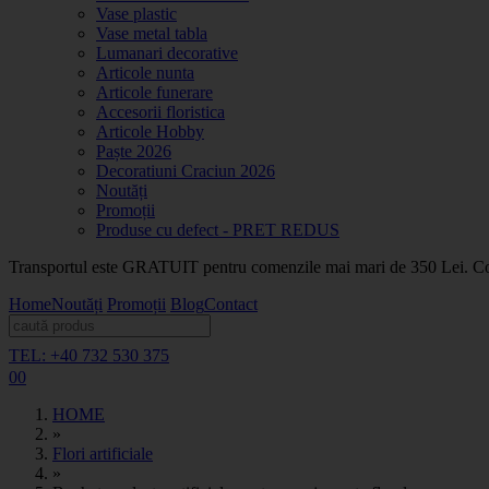
Vase plastic
Vase metal tabla
Lumanari decorative
Articole nunta
Articole funerare
Accesorii floristica
Articole Hobby
Paște 2026
Decoratiuni Craciun 2026
Noutăți
Promoții
Produse cu defect - PRET REDUS
Transportul este GRATUIT pentru comenzile mai mari de 350 Lei. Coma
Home
Noutăți
Promoții
Blog
Contact
TEL: +40 732 530 375
0
0
HOME
»
Flori artificiale
»