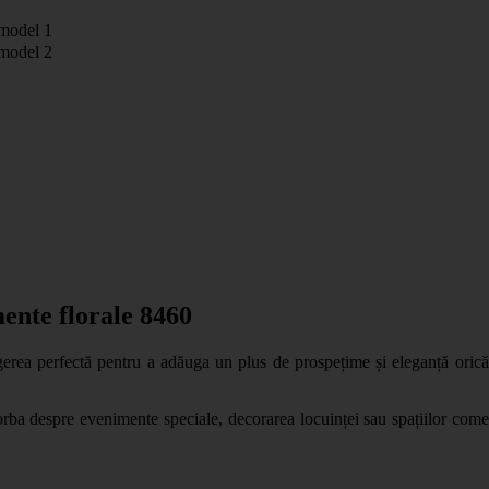
model 1
model 2
ente florale 8460
erea perfectă pentru a adăuga un plus de prospețime și eleganță oricăru
orba despre evenimente speciale, decorarea locuinței sau spațiilor comerc