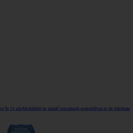
r în 14 zile
Modalități de plată
Consultanță gratuită
Puncte de fidelitate