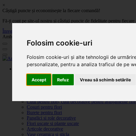
×
Câștigă puncte și economisește la fiecare comandă!
Fă-ți cont pe site-ul nostru și câștigi puncte de fidelitate pentru fie
Înregistrează-te acum
Ambalaje, decoratiuni si accesorii pentru flori. Produse de calitate la 
Folosim cookie-uri
Folosim cookie-uri și alte tehnologii de urmărir
personalizate, pentru a analiza traficul de pe we
Produse
Plante artificiale la ghiveci
Ambalaje pentru flori
Accept
Refuz
Vreau să schimb setările
Flori de săpun
Produse Sf. Valentin 2026
Flori artificiale
Cutii pentru flori, cutii decorative pentru aranjamente flor
Cosuri pentru flori
Burete pentru flori
Panglici si role decorative
Flori uscate si plante uscate
Articole decorative
Vase ceramica si sticla