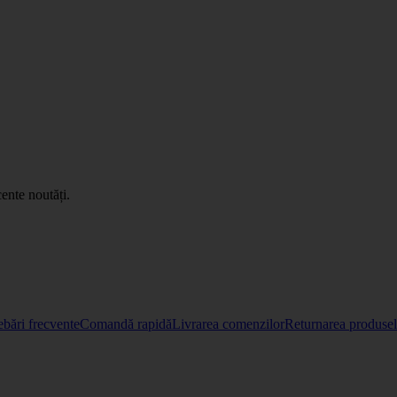
ente noutăți.
ebări frecvente
Comandă rapidă
Livrarea comenzilor
Returnarea produselo