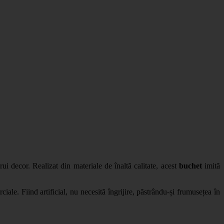
i decor. Realizat din materiale de înaltă calitate, acest
buchet
imită
iale. Fiind artificial, nu necesită îngrijire, păstrându-și frumusețea în