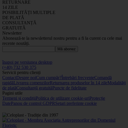
RETURNARE
14 ZILE
POSIBILITĂȚI MULTIPLE
DE PLATĂ
CONSULTANȚĂ
GRATUITĂ
Newsletter
Abonează-te la newsletterul nostru pentru a fi la curent cu cele mai
recente noutăți.
Mă abonez
înapoi pe versiunea desktop
(+40) 732 530 375
Servicii pentru clienți
Contact
Despre noi
Cum cumpăr?
Întrebări frecvente
Comandă
rapidă
Livrarea comenzilor
Returnarea produselor în 14 zile
Modalități
de plată
Consultanță gratuită
Puncte de fidelitate
Pagini utile
Termeni și condiții
Politica de utilizare cookie-uri
Protecție
Date
Panou de control GDPR
Setari preferinte cookie