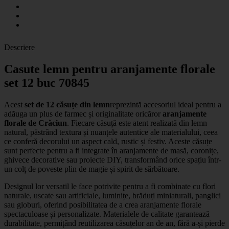
Descriere
Casute lemn pentru aranjamente florale
set 12 buc 70845
Acest
set de 12 căsuțe din lemn
reprezintă accesoriul ideal pentru a
adăuga un plus de farmec și originalitate oricăror
aranjamente
florale de Crăciun
. Fiecare căsuță este atent realizată din lemn
natural, păstrând textura și nuanțele autentice ale materialului, ceea
ce conferă decorului un aspect cald, rustic și festiv. Aceste căsuțe
sunt perfecte pentru a fi integrate în aranjamente de masă, coronițe,
ghivece decorative sau proiecte DIY, transformând orice spațiu într-
un colț de poveste plin de magie și spirit de sărbătoare.
Designul lor versatil le face potrivite pentru a fi combinate cu flori
naturale, uscate sau artificiale, luminițe, brăduți miniaturali, panglici
sau globuri, oferind posibilitatea de a crea aranjamente florale
spectaculoase și personalizate. Materialele de calitate garantează
durabilitate, permițând reutilizarea căsuțelor an de an, fără a-și pierde