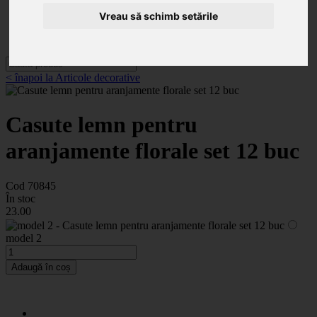
Categorii
Noutăți
Vreau să schimb setările
Promoții
Contact
< înapoi la Articole decorative
Casute lemn pentru
aranjamente florale set 12 buc
Cod 70845
În stoc
23
.00
model 2
Adaugă în coș