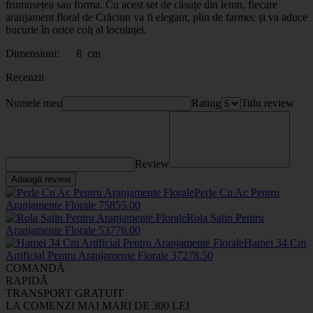
frumusețea sau forma. Cu acest set de căsuțe din lemn, fiecare
aranjament floral de Crăciun va fi elegant, plin de farmec și va aduce
bucurie în orice colț al locuinței.
Dimensiuni: 8 cm
Recenzii
Numele meu
Rating
Titlu review
Review
Adaugă review
Perle Cu Ac Pentru
Aranjamente Florale
7585
5
.00
Rola Satin Pentru
Aranjamente Florale
5377
6
.00
Hamei 34 Cm
Artificial Pentru Aranjamente Florale
3727
8
.50
COMANDĂ
RAPIDĂ
TRANSPORT GRATUIT
LA COMENZI MAI MARI DE 300 LEI