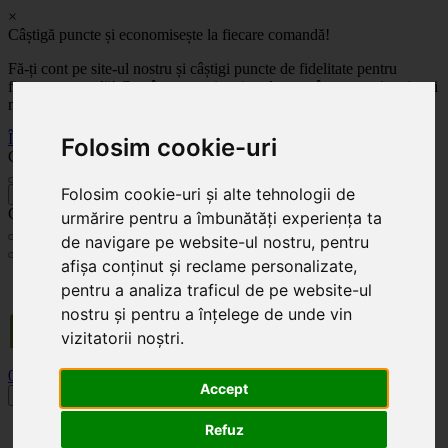
×
Câștigă puncte și economisește la fiecare comandă!
Fă-ți cont pe site-ul nostru și câștigi puncte de fidelitate pentru
fiecare comandă! Cu cât comanzi mai mult, cu atât economisești mai
mult!
Înregistrează-te acum
Folosim cookie-uri
Celoplast
Folosim cookie-uri și alte tehnologii de
înapoi
Celoplast
urmărire pentru a îmbunătăți experiența ta
de navigare pe website-ul nostru, pentru
afișa conținut și reclame personalizate,
Transportul este GRATUIT pentru comenzile mai mari de 350 Lei. Comanda minimă în
pentru a analiza traficul de pe website-ul
valoare de 100 Lei. Expediere în 1 - 2 zile lucrătoare.
nostru și pentru a înțelege de unde vin
vizitatorii noștri.
0
0
Accept
Toggle navigation
Refuz
Acasă