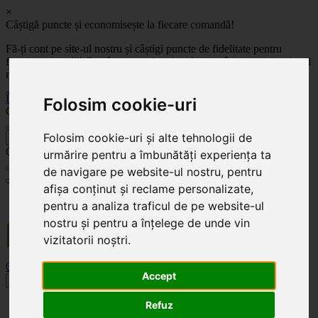
×
Câștigă puncte și economisește la fiecare comandă!
Fă-ți cont pe site-ul nostru și câștigi puncte de fidelitate pentru
fiecare comandă! Cu cât comanzi mai mult, cu atât economisești mai
mult!
Înregistrează-te acum
Folosim cookie-uri
Celoplast
Folosim cookie-uri și alte tehnologii de
înapoi
Celoplast
urmărire pentru a îmbunătăți experiența ta
de navigare pe website-ul nostru, pentru
afișa conținut și reclame personalizate,
Transportul este GRATUIT pentru comenzile mai mari de 350 Lei. Comanda minimă în
pentru a analiza traficul de pe website-ul
valoare de 100 Lei. Expediere în 1 - 2 zile lucrătoare.
nostru și pentru a înțelege de unde vin
vizitatorii noștri.
0
0
Accept
Toggle navigation
Refuz
Acasă