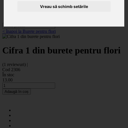
Categorii
Noutăți
Vreau să schimb setările
Promoții
Contact
< înapoi la Burete pentru flori
Cifra 1 din burete pentru flori
(1 reviewuri) |
Cod 2306
În stoc
13
.00
Adaugă în coș