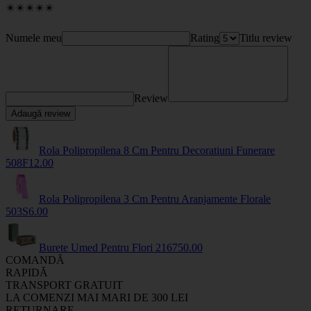
✴️✴️✴️✴️✴️
Numele meu
Rating
Titlu review
Review
Adaugă review
Rola Polipropilena 8 Cm Pentru Decoratiuni Funerare
508F
12
.00
Rola Polipropilena 3 Cm Pentru Aranjamente Florale
503S
6
.00
Burete Umed Pentru Flori
2167
50
.00
COMANDĂ
RAPIDĂ
TRANSPORT GRATUIT
LA COMENZI MAI MARI DE 300 LEI
RETURNARE