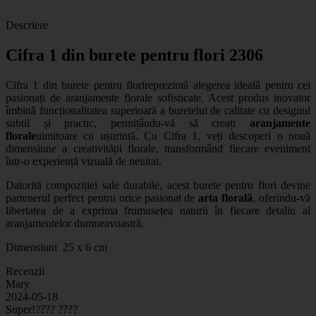
Descriere
Cifra 1 din burete pentru flori 2306
Cifra 1 din burete pentru flori
reprezintă alegerea ideală pentru cei
pasionați de aranjamente florale sofisticate. Acest produs inovator
îmbină funcționalitatea superioară a buretelui de calitate cu designul
subtil și practic, permițându-vă să creați
aranjamente
florale
uimitoare cu ușurință. Cu Cifra 1, veți descoperi o nouă
dimensiune a creativității florale, transformând fiecare eveniment
într-o experiență vizuală de neuitat.
Datorită compoziției sale durabile, acest burete pentru flori devine
partenerul perfect pentru orice pasionat de
arta florală
, oferindu-vă
libertatea de a exprima frumusețea naturii în fiecare detaliu al
aranjamentelor dumneavoastră.
Dimensiuni 25 x 6 cm
Recenzii
Mary
2024-05-18
Super!???? ????