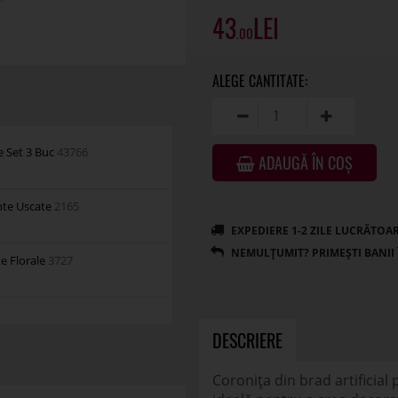
43
.00
e Set 3 Buc
43766
ADAUGĂ ÎN COȘ
ante Uscate
2165
e Florale
3727
DESCRIERE
Coronița din brad artificial