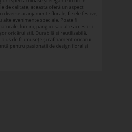
iuni spectaculoase și elegante în orice
le de calitate, aceasta oferă un aspect
u diverse aranjamente florale, fie ele festive,
u alte evenimente speciale. Poate fi
 naturale, lumini, panglici sau alte accesorii
 oricărui stil. Durabilă și reutilizabilă,
 plus de frumusețe și rafinament oricărui
entă pentru pasionații de design floral și