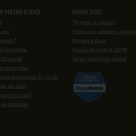
II PENTRU CLIENȚI
PAGINI UTILE
t
Termeni și condiții
 noi
Politica de utilizare cookie-u
umpăr?
Protecție Date
ri frecvente
Panou de control GDPR
dă rapidă
Setari preferinte cookie
ea comenzilor
rea produselor în 14 zile
ăți de plată
tanță gratuită
de fidelitate