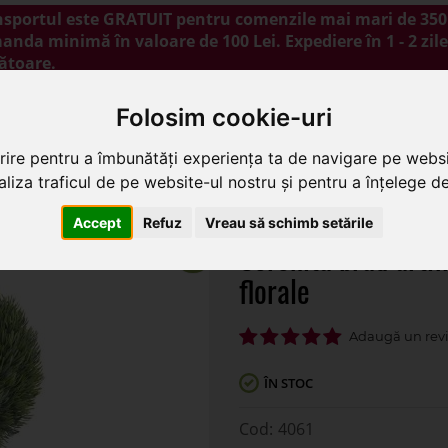
nsportul este GRATUIT pentru comenzile mai mari de 350 
nda minimă în valoare de 100 Lei. Expediere în 1 - 2 zile
ătoare.
NOUTĂȚI
PROMOȚII
BLOG
CONTACT
Folosim cookie-uri
rire pentru a îmbunătăți experiența ta de navigare pe websi
liza traficul de pe website-ul nostru și pentru a înțelege de 
tificial pentru aranjamente florale
Accept
Refuz
Vreau să schimb setările
Coronita brad artif
florale
ÎN STOC
4061