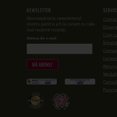
NEWSLETTER
SERVIC
Abonează-te la newsletterul
Contac
nostru pentru a fi la curent cu cele
Despre
mai recente noutăți.
Cum c
Adresa de e-mail
Întrebă
Coman
Livrar
Returna
Modalit
Consul
Puncte 