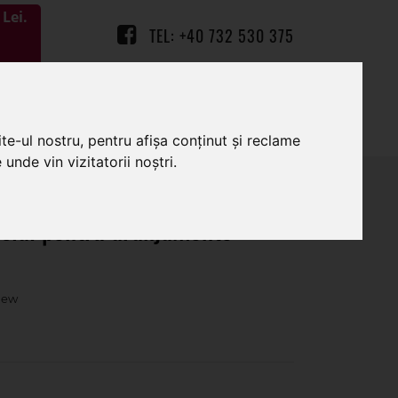
Lei.
TEL: +40 732 530 375
0
0
te-ul nostru, pentru afișa conținut și reclame
unde vin vizitatorii noștri.
icial pentru aranjamente