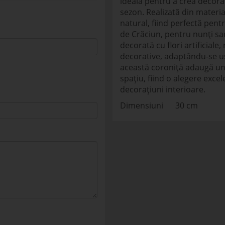
ideală pentru a crea decoraț
sezon. Realizată din materia
natural, fiind perfectă pentr
de Crăciun, pentru nunți sa
decorată cu flori artificiale,
decorative, adaptându-se ușor
această coroniță adaugă un
spațiu, fiind o alegere excel
decorațiuni interioare.
Dimensiuni 30 cm