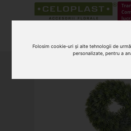
Tra
Coma
lucr
HOME
PRODUSE
Folosim cookie-uri și alte tehnologii de urmă
personalizate, pentru a ana
HOME
»
Flori artificiale
»
Coronita brad ar