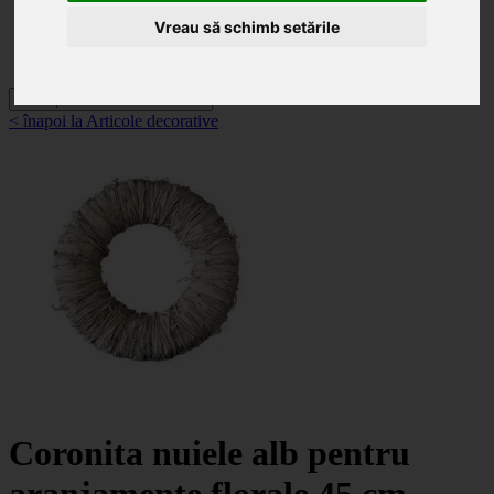
Categorii
Noutăți
Vreau să schimb setările
Promoții
Contact
< înapoi la Articole decorative
Coronita nuiele alb pentru