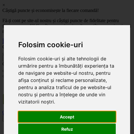
×
Câștigă puncte și economisește la fiecare comandă!
Fă-ți cont pe site-ul nostru și câștigi puncte de fidelitate pentru
fiecare comandă! Cu cât comanzi mai mult, cu atât economisești mai
mult!
Înregistrează-te acum
Folosim cookie-uri
Celoplast
Folosim cookie-uri și alte tehnologii de
înapoi
Celoplast
urmărire pentru a îmbunătăți experiența ta
de navigare pe website-ul nostru, pentru
afișa conținut și reclame personalizate,
Transportul este GRATUIT pentru comenzile mai mari de 350 Lei. Comanda minimă în
pentru a analiza traficul de pe website-ul
valoare de 100 Lei. Expediere în 1 - 2 zile lucrătoare.
nostru și pentru a înțelege de unde vin
vizitatorii noștri.
0
0
Accept
Toggle navigation
Acasă
Refuz