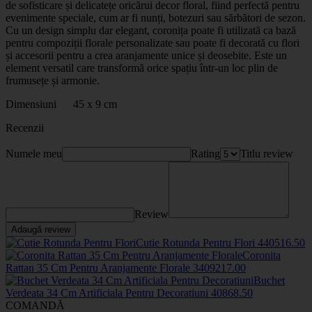
de sofisticare și delicatețe oricărui decor floral, fiind perfectă pentru
evenimente speciale, cum ar fi nunți, botezuri sau sărbători de sezon.
Cu un design simplu dar elegant, coronița poate fi utilizată ca bază
pentru compoziții florale personalizate sau poate fi decorată cu flori
și accesorii pentru a crea aranjamente unice și deosebite. Este un
element versatil care transformă orice spațiu într-un loc plin de
frumusețe și armonie.
Dimensiuni 45 x 9 cm
Recenzii
Numele meu
Rating
Titlu review
Review
Adaugă review
Cutie Rotunda Pentru Flori
44051
6
.50
Coronita
Rattan 35 Cm Pentru Aranjamente Florale
34092
17
.00
Buchet
Verdeata 34 Cm Artificiala Pentru Decoratiuni
4086
8
.50
COMANDĂ