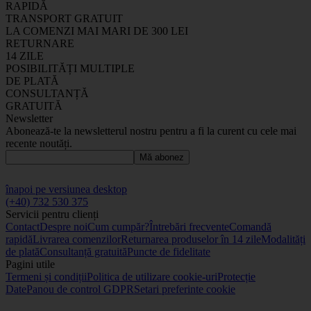
RAPIDĂ
TRANSPORT GRATUIT
LA COMENZI MAI MARI DE 300 LEI
RETURNARE
14 ZILE
POSIBILITĂȚI MULTIPLE
DE PLATĂ
CONSULTANȚĂ
GRATUITĂ
Newsletter
Abonează-te la newsletterul nostru pentru a fi la curent cu cele mai
recente noutăți.
Mă abonez
înapoi pe versiunea desktop
(+40) 732 530 375
Servicii pentru clienți
Contact
Despre noi
Cum cumpăr?
Întrebări frecvente
Comandă
rapidă
Livrarea comenzilor
Returnarea produselor în 14 zile
Modalități
de plată
Consultanță gratuită
Puncte de fidelitate
Pagini utile
Termeni și condiții
Politica de utilizare cookie-uri
Protecție
Date
Panou de control GDPR
Setari preferinte cookie