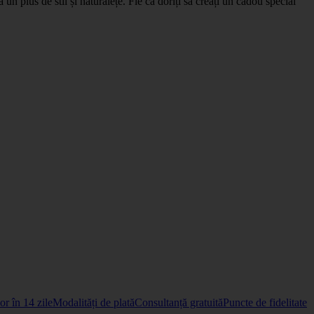
 un plus de stil și naturalețe. Fie că doriți să creați un cadou special
r în 14 zile
Modalități de plată
Consultanță gratuită
Puncte de fidelitate