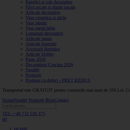
Panglici si role decorative
Flori uscate si plante uscate
Articole decorative
Vase ceramica si sticla
Vase plastic
Vase metal tabla
Lumanari decorative
Articole nunta
Articole funerare
Accesorii floristica
Articole Hobby
Paște 2026
Decoratiuni Craciun 2026
Noutăți
Promoții
Produse cu defect - PRET REDUS
Transportul este GRATUIT pentru comenzile mai mari de 350 Lei. Coma
Home
Noutăți
Promoții
Blog
Contact
TEL: +40 732 530 375
0
0
HOME