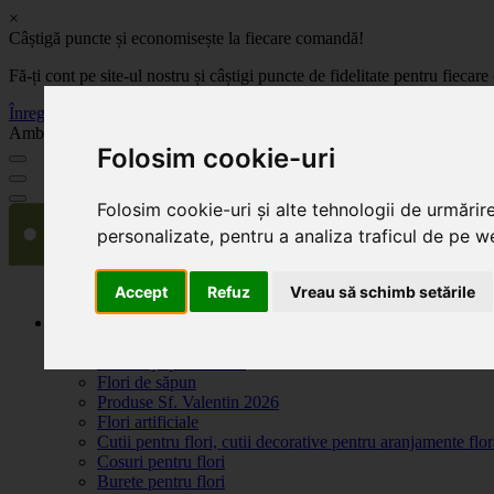
×
Câștigă puncte și economisește la fiecare comandă!
Fă-ți cont pe site-ul nostru și câștigi puncte de fidelitate pentru fie
Înregistrează-te acum
Ambalaje, decoratiuni si accesorii pentru flori. Produse de calitate la 
Folosim cookie-uri
Folosim cookie-uri și alte tehnologii de urmărir
personalizate, pentru a analiza traficul de pe we
Accept
Refuz
Vreau să schimb setările
Produse
Plante artificiale la ghiveci
Ambalaje pentru flori
Flori de săpun
Produse Sf. Valentin 2026
Flori artificiale
Cutii pentru flori, cutii decorative pentru aranjamente flor
Cosuri pentru flori
Burete pentru flori