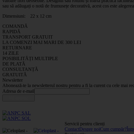
valoare flori deosebite. Designul său rotund și toarta practică faciliteaz
sau să adăugați o notă de frumusețe decorativă, acest cos este alegerea
Dimensiuni: 22 x 12 cm
COMANDĂ
RAPIDĂ
TRANSPORT GRATUIT
LA COMENZI MAI MARI DE 300 LEI
RETURNARE
14 ZILE
POSIBILITĂȚI MULTIPLE
DE PLATĂ
CONSULTANȚĂ
GRATUITĂ
Newsletter
Abonează-te la newsletterul nostru pentru a fi la curent cu cele mai rec
Adresa de e-mail
Servicii pentru clienți
Contact
Despre noi
Cum cumpăr?
Într