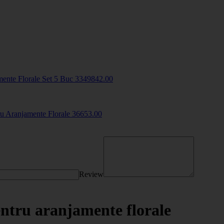
mente Florale Set 5 Buc
33498
42
.00
tru Aranjamente Florale
3665
3
.00
Review
entru aranjamente florale