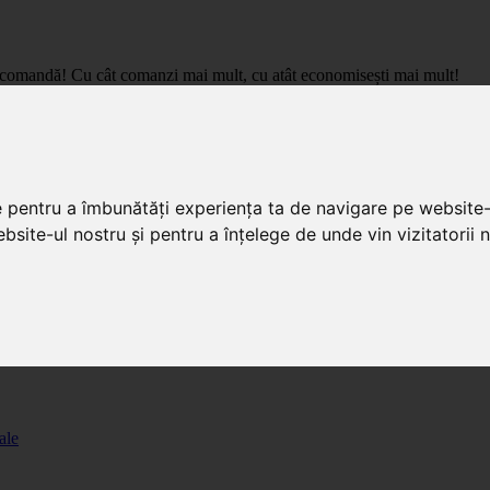
care comandă! Cu cât comanzi mai mult, cu atât economisești mai mult!
pret de importator, cu livrare in toata Romania.
e pentru a îmbunătăți experiența ta de navigare pe website-
bsite-ul nostru și pentru a înțelege de unde vin vizitatorii n
ale