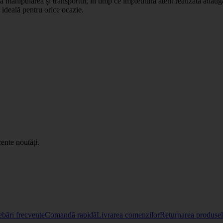
ă manipularea și transportul, în timp ce împletitura atent realizată adaugă
 ideală pentru orice ocazie.
ente noutăți.
ebări frecvente
Comandă rapidă
Livrarea comenzilor
Returnarea produselo