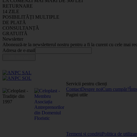
LA COMENZI MAI MARI DE 300 LEI
RETURNARE
14 ZILE
POSIBILITĂȚI MULTIPLE
DE PLATĂ
CONSULTANȚĂ
GRATUITĂ
Newsletter
Abonează-te la newsletterul nostru pentru a fi la curent cu cele mai rec
Adresa de e-mail
Servicii pentru clienți
Contact
Despre noi
Cum cumpăr?
Într
Pagini utile
Termeni și condiții
Politica de utiliza