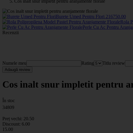
Cos inalt snur impletit pentru aranjamente florale
Burete Umed Pentru Flori
2167
50
.00
Rola P
Perle Cu Ac Pentru Aranja
Recenzii
Numele meu
Rating
Titlu review
Adaugă review
Cos inalt snur impletit pentru 
În stoc
34809
Preț vechi:
20
.50
Discount:
6.00
15
.00