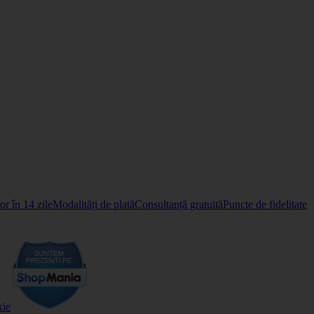
r în 14 zile
Modalități de plată
Consultanță gratuită
Puncte de fidelitate
kie