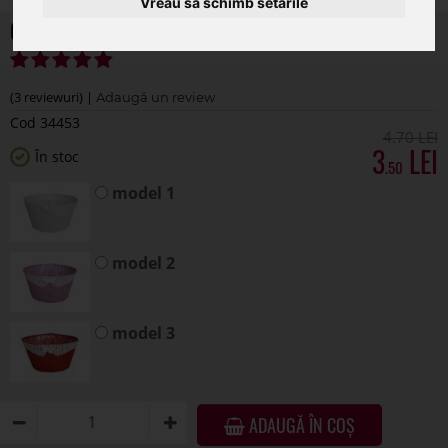
Vreau să schimb setările
Cos iuta color pentru aranjamente florale
(3 reviewuri) |
Cod 34453
4
.70
3
În stoc
.50
model 1
model 2
model 3
ADAUGĂ ÎN COȘ