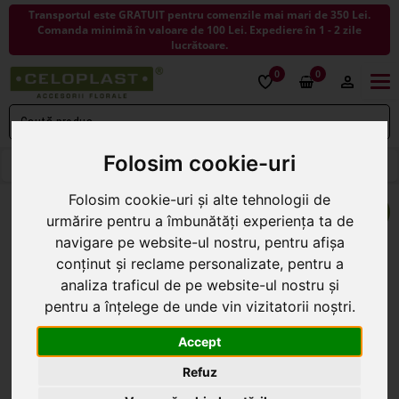
Transportul este GRATUIT pentru comenzile mai mari de 350 Lei.
Comanda minimă în valoare de 100 Lei. Expediere în 1 - 2 zile
lucrătoare.
0
0
Togg
navi
Folosim cookie-uri
< ÎNAPOI LA COSURI
Folosim cookie-uri și alte tehnologii de
urmărire pentru a îmbunătăți experiența ta de
navigare pe website-ul nostru, pentru afișa
conținut și reclame personalizate, pentru a
analiza traficul de pe website-ul nostru și
pentru a înțelege de unde vin vizitatorii noștri.
Accept
Refuz