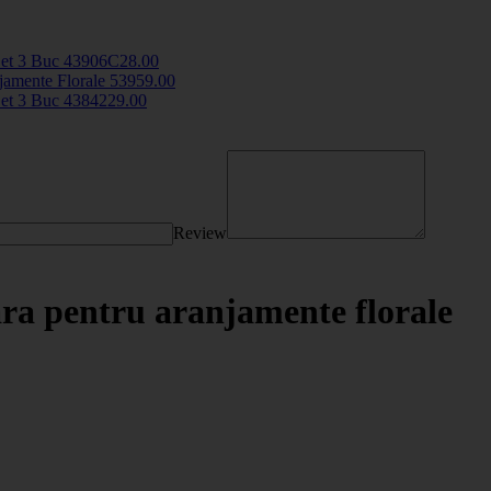
 Set 3 Buc
43906C
28
.00
jamente Florale
5395
9
.00
 Set 3 Buc
43842
29
.00
Review
ara pentru aranjamente florale