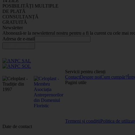
14 ZILE
POSIBILITĂȚI MULTIPLE
DE PLATĂ
CONSULTANȚĂ
GRATUITĂ
Newsletter
Abonează-te la newsletterul nostru pentru a fi la curent cu cele mai rec
Adresa de e-mail
Servicii pentru clienți
Contact
Despre noi
Cum cumpăr?
Într
Pagini utile
Termeni și condiții
Politica de utiliza
Date de contact