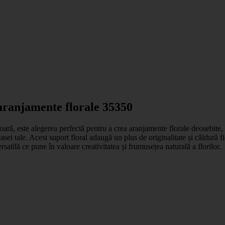
aranjamente florale 35350
ară, este alegerea perfectă pentru a crea aranjamente florale deosebite, 
asei tale. Acest suport floral adaugă un plus de originalitate și căldură f
satilă ce pune în valoare creativitatea și frumusețea naturală a florilor.