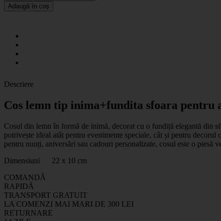
Adaugă în coș
Descriere
Cos lemn tip inima+fundita sfoara pentru 
Cosul din lemn în formă de inimă, decorat cu o fundiță elegantă din sfo
potrivește ideal atât pentru evenimente speciale, cât și pentru decorul c
pentru nunți, aniversări sau cadouri personalizate, cosul este o piesă ver
Dimensiuni 22 x 10 cm
COMANDĂ
RAPIDĂ
TRANSPORT GRATUIT
LA COMENZI MAI MARI DE 300 LEI
RETURNARE