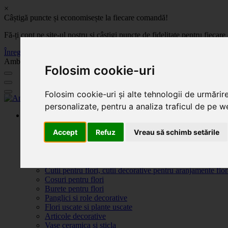
×
Câștigă puncte și economisește la fiecare comandă!
Fă-ți cont pe site-ul nostru și câștigi puncte de fidelitate pentru fie
Înregistrează-te acum
Ambalaje, decoratiuni si accesorii pentru flori. Produse de calitate la 
Folosim cookie-uri
Folosim cookie-uri și alte tehnologii de urmărir
personalizate, pentru a analiza traficul de pe we
Produse
Plante artificiale la ghiveci
Accept
Refuz
Vreau să schimb setările
Ambalaje pentru flori
Flori de săpun
Produse Sf. Valentin 2026
Flori artificiale
Cutii pentru flori, cutii decorative pentru aranjamente flor
Cosuri pentru flori
Burete pentru flori
Panglici si role decorative
Flori uscate si plante uscate
Articole decorative
Vase ceramica si sticla