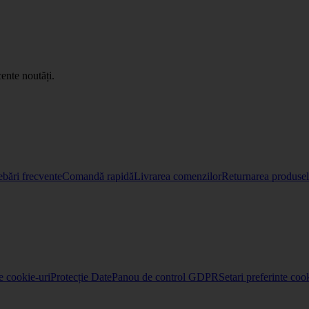
ente noutăți.
ebări frecvente
Comandă rapidă
Livrarea comenzilor
Returnarea produselo
re cookie-uri
Protecție Date
Panou de control GDPR
Setari preferinte coo