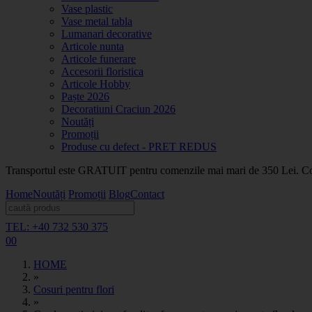
Vase plastic
Vase metal tabla
Lumanari decorative
Articole nunta
Articole funerare
Accesorii floristica
Articole Hobby
Paște 2026
Decoratiuni Craciun 2026
Noutăți
Promoții
Produse cu defect - PRET REDUS
Transportul este GRATUIT pentru comenzile mai mari de 350 Lei. Coma
Home
Noutăți
Promoții
Blog
Contact
TEL: +40 732 530 375
0
0
HOME
»
Cosuri pentru flori
»