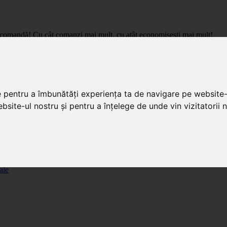
care comandă! Cu cât comanzi mai mult, cu atât economisești mai mult!
pret de importator, cu livrare in toata Romania.
e pentru a îmbunătăți experiența ta de navigare pe website-
bsite-ul nostru și pentru a înțelege de unde vin vizitatorii n
ale