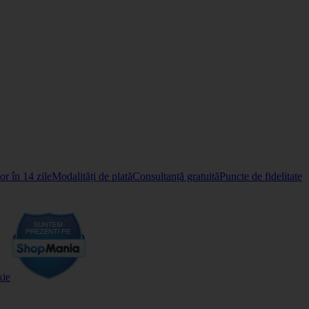
r în 14 zile
Modalități de plată
Consultanță gratuită
Puncte de fidelitate
kie