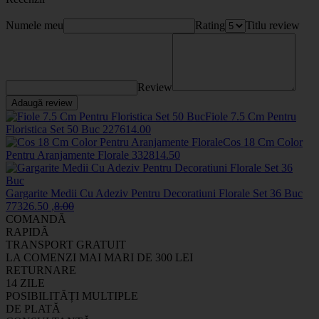
Numele meu
Rating
Titlu review
Review
Adaugă review
Fiole 7.5 Cm Pentru
Floristica Set 50 Buc
2276
14
.00
Cos 18 Cm Color
Pentru Aranjamente Florale
33281
4
.50
Gargarite Medii Cu Adeziv Pentru Decoratiuni Florale Set 36 Buc
7732
6
.50
,
8
.00
COMANDĂ
RAPIDĂ
TRANSPORT GRATUIT
LA COMENZI MAI MARI DE 300 LEI
RETURNARE
14 ZILE
POSIBILITĂȚI MULTIPLE
DE PLATĂ