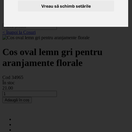
Categorii
Noutăți
Vreau să schimb setările
Promoții
Contact
< înapoi la Cosuri
Cos oval lemn gri pentru
aranjamente florale
Cod 34965
În stoc
21
.00
Adaugă în coș