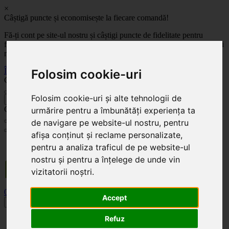
×
Câștigă puncte și economisește la fiecare comandă!
Fă-ți cont pe site-ul nostru și câștigi puncte de fidelitate pentru
fiecare comandă! Cu cât comanzi mai mult, cu atât economisești mai
mult!
Înregistrează-te acum
Folosim cookie-uri
Celoplast
Folosim cookie-uri și alte tehnologii de
înapoi
Celoplast
urmărire pentru a îmbunătăți experiența ta
de navigare pe website-ul nostru, pentru
afișa conținut și reclame personalizate,
Transportul este GRATUIT pentru comenzile mai mari de 350 Lei. Comanda minimă în
pentru a analiza traficul de pe website-ul
valoare de 100 Lei. Expediere în 1 - 2 zile lucrătoare.
nostru și pentru a înțelege de unde vin
vizitatorii noștri.
0
0
Accept
Toggle navigation
Refuz
Acasă