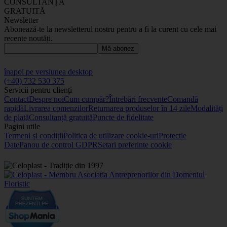
CONSULTANȚĂ
GRATUITĂ
Newsletter
Abonează-te la newsletterul nostru pentru a fi la curent cu cele mai
recente noutăți.
Mă abonez
înapoi pe versiunea desktop
(+40) 732 530 375
Servicii pentru clienți
Contact
Despre noi
Cum cumpăr?
Întrebări frecvente
Comandă
rapidă
Livrarea comenzilor
Returnarea produselor în 14 zile
Modalități
de plată
Consultanță gratuită
Puncte de fidelitate
Pagini utile
Termeni și condiții
Politica de utilizare cookie-uri
Protecție
Date
Panou de control GDPR
Setari preferinte cookie