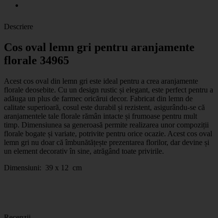
Descriere
Cos oval lemn gri pentru aranjamente
florale 34965
Acest cos oval din lemn gri este ideal pentru a crea aranjamente
florale deosebite. Cu un design rustic și elegant, este perfect pentru a
adăuga un plus de farmec oricărui decor. Fabricat din lemn de
calitate superioară, cosul este durabil și rezistent, asigurându-se că
aranjamentele tale florale rămân intacte și frumoase pentru mult
timp. Dimensiunea sa generoasă permite realizarea unor compoziții
florale bogate și variate, potrivite pentru orice ocazie. Acest cos oval
lemn gri nu doar că îmbunătățește prezentarea florilor, dar devine și
un element decorativ în sine, atrăgând toate privirile.
Dimensiuni: 39 x 12 cm
Recenzii