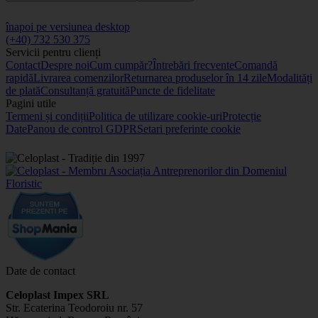
înapoi pe versiunea desktop
(+40) 732 530 375
Servicii pentru clienți
Contact
Despre noi
Cum cumpăr?
Întrebări frecvente
Comandă
rapidă
Livrarea comenzilor
Returnarea produselor în 14 zile
Modalități
de plată
Consultanță gratuită
Puncte de fidelitate
Pagini utile
Termeni și condiții
Politica de utilizare cookie-uri
Protecție
Date
Panou de control GDPR
Setari preferinte cookie
Date de contact
Celoplast Impex SRL
Str. Ecaterina Teodoroiu nr. 57