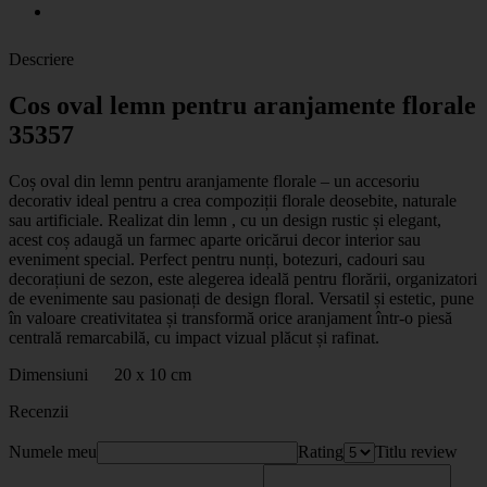
Descriere
Cos oval lemn pentru aranjamente florale
35357
Coș oval din lemn pentru aranjamente florale – un accesoriu
decorativ ideal pentru a crea compoziții florale deosebite, naturale
sau artificiale. Realizat din lemn , cu un design rustic și elegant,
acest coș adaugă un farmec aparte oricărui decor interior sau
eveniment special. Perfect pentru nunți, botezuri, cadouri sau
decorațiuni de sezon, este alegerea ideală pentru florării, organizatori
de evenimente sau pasionați de design floral. Versatil și estetic, pune
în valoare creativitatea și transformă orice aranjament într-o piesă
centrală remarcabilă, cu impact vizual plăcut și rafinat.
Dimensiuni 20 x 10 cm
Recenzii
Numele meu
Rating
Titlu review