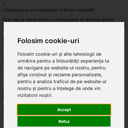
×
Câștigă puncte și economisește la fiecare comandă!
Fă-ți cont pe site-ul nostru și câștigi puncte de fidelitate pentru
fiecare comandă! Cu cât comanzi mai mult, cu atât economisești mai
mult!
Folosim cookie-uri
Înregistrează-te acum
Celoplast
Folosim cookie-uri și alte tehnologii de
înapoi
urmărire pentru a îmbunătăți experiența ta
Celoplast
de navigare pe website-ul nostru, pentru
afișa conținut și reclame personalizate,
Transportul este GRATUIT pentru comenzile mai mari de 350 Lei. Comanda minimă în
pentru a analiza traficul de pe website-ul
valoare de 100 Lei. Expediere în 1 - 2 zile lucrătoare.
nostru și pentru a înțelege de unde vin
vizitatorii noștri.
0
0
Accept
Toggle navigation
Refuz
Acasă