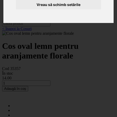
Categorii
Vreau să schimb setările
Noutăți
Promoții
Contact
< înapoi la Cosuri
Cos oval lemn pentru
aranjamente florale
Cod 35357
În stoc
14
.00
Adaugă în coș