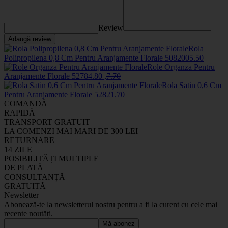
Review
Adaugă review
Rola
Polipropilena 0,8 Cm Pentru Aranjamente Florale
508200
5
.50
Role Organza Pentru
Aranjamente Florale
5278
4
.80
,
7
.70
Rola Satin 0,6 Cm
Pentru Aranjamente Florale
5282
1
.70
COMANDĂ
RAPIDĂ
TRANSPORT GRATUIT
LA COMENZI MAI MARI DE 300 LEI
RETURNARE
14 ZILE
POSIBILITĂȚI MULTIPLE
DE PLATĂ
CONSULTANȚĂ
GRATUITĂ
Newsletter
Abonează-te la newsletterul nostru pentru a fi la curent cu cele mai
recente noutăți.
Mă abonez