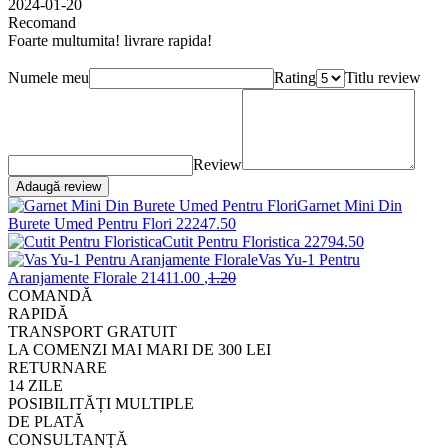
2024-01-20
Recomand
Foarte multumita! livrare rapida!
Numele meu
Rating
Titlu review
Review
Adaugă review
Garnet Mini Din
Burete Umed Pentru Flori
2224
7
.50
Cutit Pentru Floristica
2279
4
.50
Vas Yu-1 Pentru
Aranjamente Florale
2141
1
.00
,
1
.20
COMANDĂ
RAPIDĂ
TRANSPORT GRATUIT
LA COMENZI MAI MARI DE 300 LEI
RETURNARE
14 ZILE
POSIBILITĂȚI MULTIPLE
DE PLATĂ
CONSULTANȚĂ