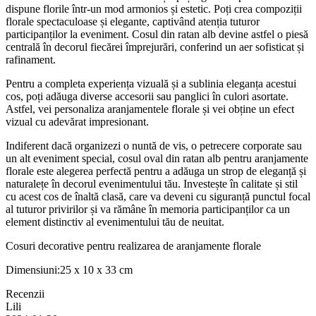
dispune florile într-un mod armonios și estetic. Poți crea compoziții
florale spectaculoase și elegante, captivând atenția tuturor
participanților la eveniment. Cosul din ratan alb devine astfel o piesă
centrală în decorul fiecărei împrejurări, conferind un aer sofisticat și
rafinament.
Pentru a completa experiența vizuală și a sublinia eleganța acestui
cos, poți adăuga diverse accesorii sau panglici în culori asortate.
Astfel, vei personaliza aranjamentele florale și vei obține un efect
vizual cu adevărat impresionant.
Indiferent dacă organizezi o nuntă de vis, o petrecere corporate sau
un alt eveniment special, cosul oval din ratan alb pentru aranjamente
florale este alegerea perfectă pentru a adăuga un strop de eleganță și
naturalețe în decorul evenimentului tău. Investește în calitate și stil
cu acest cos de înaltă clasă, care va deveni cu siguranță punctul focal
al tuturor privirilor și va rămâne în memoria participanților ca un
element distinctiv al evenimentului tău de neuitat.
Cosuri decorative pentru realizarea de aranjamente florale
Dimensiuni:25 x 10 x 33 cm
Recenzii
Lili