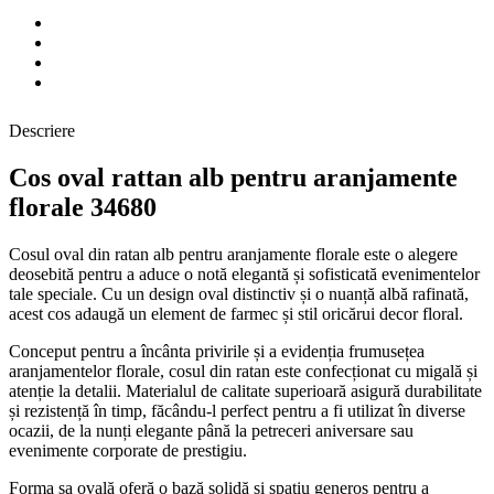
Descriere
Cos oval rattan alb pentru aranjamente
florale 34680
Cosul oval din ratan alb pentru aranjamente florale este o alegere
deosebită pentru a aduce o notă elegantă și sofisticată evenimentelor
tale speciale. Cu un design oval distinctiv și o nuanță albă rafinată,
acest cos adaugă un element de farmec și stil oricărui decor floral.
Conceput pentru a încânta privirile și a evidenția frumusețea
aranjamentelor florale, cosul din ratan este confecționat cu migală și
atenție la detalii. Materialul de calitate superioară asigură durabilitate
și rezistență în timp, făcându-l perfect pentru a fi utilizat în diverse
ocazii, de la nunți elegante până la petreceri aniversare sau
evenimente corporate de prestigiu.
Forma sa ovală oferă o bază solidă și spațiu generos pentru a