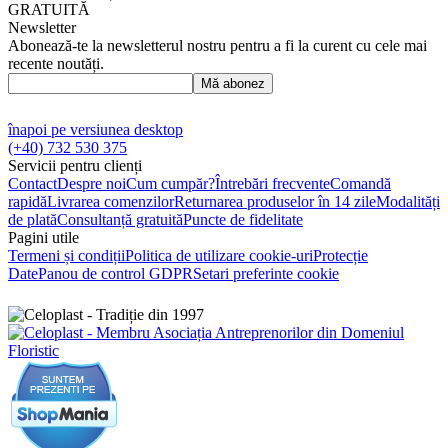
GRATUITĂ
Newsletter
Abonează-te la newsletterul nostru pentru a fi la curent cu cele mai
recente noutăți.
Mă abonez
înapoi pe versiunea desktop
(+40) 732 530 375
Servicii pentru clienți
Contact
Despre noi
Cum cumpăr?
Întrebări frecvente
Comandă
rapidă
Livrarea comenzilor
Returnarea produselor în 14 zile
Modalități
de plată
Consultanță gratuită
Puncte de fidelitate
Pagini utile
Termeni și condiții
Politica de utilizare cookie-uri
Protecție
Date
Panou de control GDPR
Setari preferinte cookie