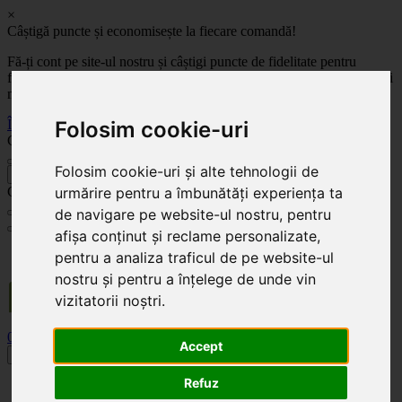
×
Câștigă puncte și economisește la fiecare comandă!
Fă-ți cont pe site-ul nostru și câștigi puncte de fidelitate pentru
fiecare comandă! Cu cât comanzi mai mult, cu atât economisești mai
mult!
Înregistrează-te acum
Folosim cookie-uri
Celoplast
Folosim cookie-uri și alte tehnologii de
înapoi
Celoplast
urmărire pentru a îmbunătăți experiența ta
de navigare pe website-ul nostru, pentru
afișa conținut și reclame personalizate,
Transportul este GRATUIT pentru comenzile mai mari de 350 Lei. Comanda minimă în
pentru a analiza traficul de pe website-ul
valoare de 100 Lei. Expediere în 1 - 2 zile lucrătoare.
nostru și pentru a înțelege de unde vin
vizitatorii noștri.
0
0
Accept
Toggle navigation
Refuz
Acasă