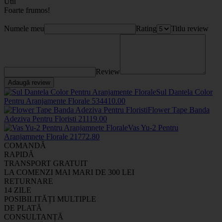
Util
Foarte frumos!
Numele meu
Rating
Titlu review
Review
Adaugă review
Sul Dantela Color
Pentru Aranjamente Florale
5344
10
.00
Flower Tape Banda
Adeziva Pentru Floristi
2111
9
.00
Vas Yu-2 Pentru
Aranjamnete Florale
2177
2
.80
COMANDĂ
RAPIDĂ
TRANSPORT GRATUIT
LA COMENZI MAI MARI DE 300 LEI
RETURNARE
14 ZILE
POSIBILITĂȚI MULTIPLE
DE PLATĂ
CONSULTANȚĂ