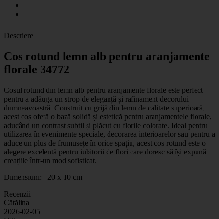
Descriere
Cos rotund lemn alb pentru aranjamente
florale 34772
Cosul rotund din lemn alb pentru aranjamente florale este perfect
pentru a adăuga un strop de eleganță și rafinament decorului
dumneavoastră. Construit cu grijă din lemn de calitate superioară,
acest coș oferă o bază solidă și estetică pentru aranjamentele florale,
aducând un contrast subtil și plăcut cu florile colorate. Ideal pentru
utilizarea în evenimente speciale, decorarea interioarelor sau pentru a
aduce un plus de frumusețe în orice spațiu, acest cos rotund este o
alegere excelentă pentru iubitorii de flori care doresc să își expună
creațiile într-un mod sofisticat.
Dimensiuni: 20 x 10 cm
Recenzii
Cătălina
2026-02-05