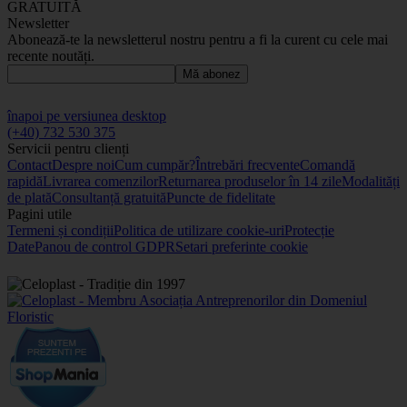
GRATUITĂ
Newsletter
Abonează-te la newsletterul nostru pentru a fi la curent cu cele mai
recente noutăți.
Mă abonez
înapoi pe versiunea desktop
(+40) 732 530 375
Servicii pentru clienți
Contact
Despre noi
Cum cumpăr?
Întrebări frecvente
Comandă
rapidă
Livrarea comenzilor
Returnarea produselor în 14 zile
Modalități
de plată
Consultanță gratuită
Puncte de fidelitate
Pagini utile
Termeni și condiții
Politica de utilizare cookie-uri
Protecție
Date
Panou de control GDPR
Setari preferinte cookie