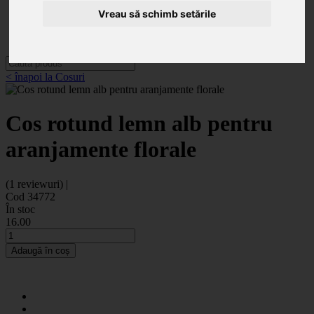
Categorii
Noutăți
Vreau să schimb setările
Promoții
Contact
< înapoi la Cosuri
Cos rotund lemn alb pentru
aranjamente florale
(1 reviewuri) |
Cod 34772
În stoc
16
.00
Adaugă în coș