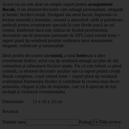
Acest coș nu este doar un simplu suport pentru
aranjamente
florale,
ci un element decorativ care adaugă personalitate, eleganță
și farmec fiecărei creații. Designul său atent lucrat, împreună cu
textura naturală a lemnului, creează o atmosferă caldă și primitoare,
perfectă pentru evenimente speciale în care florile joacă un rol
central. Indiferent dacă este utilizat de florării profesioniști,
decoratori sau de persoane pasionate de DIY,
coșul rotund lemn +
suport plasă tip semilună
permite realizarea unor aranjamente
elegante, sofisticate și memorabile.
Ideal pentru decorarea unei
nunți,
a unui
botez
sau a altor
evenimente festive, acest coș tip semilună adaugă un plus de stil,
romantism și rafinament fiecărui spațiu. Fie că este folosit ca piesă
centrală, ca element decorativ auxiliar sau ca suport pentru creații
florale complexe, coșul rotund lemn + suport plasă tip semilună
evidențiază frumusețea florilor și contribuie la crearea unui decor
armonios, elegant și plin de inspirație, care va fi apreciat de toți
invitații și vizitatorii evenimentului.
Dimensiuni 12 x 10 x 33 cm
Recenzii
Numele meu
Rating
Titlu review