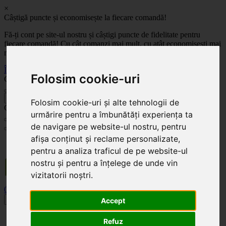
×
Câștigă puncte și economisește la fiecare comandă!
Fă-ți cont pe site-ul nostru și câștigi puncte de fidelitate pentru
fiecare comandă! Cu cât comanzi mai mult, cu atât economisești mai
mult!
Înregistrează-te acum
Folosim cookie-uri
Celoplast
înapoi
Folosim cookie-uri și alte tehnologii de
Celoplast
urmărire pentru a îmbunătăți experiența ta
de navigare pe website-ul nostru, pentru
afișa conținut și reclame personalizate,
Transportul este GRATUIT pentru comenzile mai mari de 350 Lei. Comanda minimă în
valoare de 100 Lei. Expediere în 1 - 2 zile lucrătoare.
pentru a analiza traficul de pe website-ul
nostru și pentru a înțelege de unde vin
vizitatorii noștri.
0
0
Toggle navigation
Accept
Acasă
Refuz