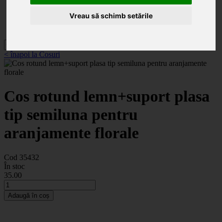
Categorii
Noutăți
Vreau să schimb setările
Promoții
Contact
< înapoi la Cosuri
Cos rotund lemn+suport plasa
tip semiluna pentru
aranjamente florale
Cod 35432
În stoc
35
.00
Adaugă în coș