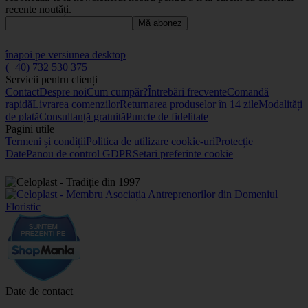
recente noutăți.
Mă abonez
înapoi pe versiunea desktop
(+40) 732 530 375
Servicii pentru clienți
Contact
Despre noi
Cum cumpăr?
Întrebări frecvente
Comandă
rapidă
Livrarea comenzilor
Returnarea produselor în 14 zile
Modalități
de plată
Consultanță gratuită
Puncte de fidelitate
Pagini utile
Termeni și condiții
Politica de utilizare cookie-uri
Protecție
Date
Panou de control GDPR
Setari preferinte cookie
Date de contact