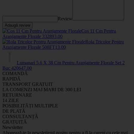
Review
Adaugă review
Cos 11 Cm Pentru
Aranjamente Florale
33289
3
.00
Rola Tricolor Pentru
Aranjamente Florale
508FT
13
.00
Lumanari 5.6 X 38 Cm Pentru Aranjamente Florale Set 2
Buc
4206
47
.00
COMANDĂ
RAPIDĂ
TRANSPORT GRATUIT
LA COMENZI MAI MARI DE 300 LEI
RETURNARE
14 ZILE
POSIBILITĂȚI MULTIPLE
DE PLATĂ
CONSULTANȚĂ
GRATUITĂ
Newsletter
Abonează-te la newsletterul nostru pentru a fi la curent cu cele mai