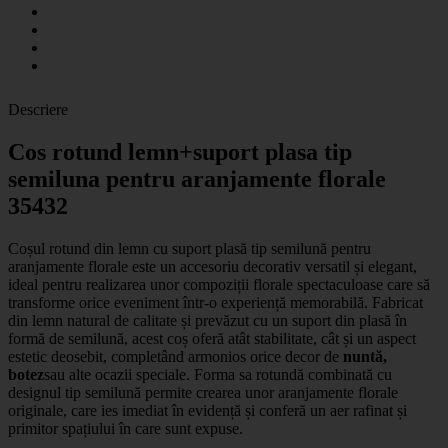
Descriere
Cos rotund lemn+suport plasa tip
semiluna pentru aranjamente florale
35432
Coșul rotund din lemn cu suport plasă tip semilună pentru
aranjamente florale
este un accesoriu decorativ versatil și elegant,
ideal pentru realizarea unor compoziții florale spectaculoase care să
transforme orice eveniment într-o experiență memorabilă. Fabricat
din lemn natural de calitate și prevăzut cu un suport din plasă în
formă de semilună, acest coș oferă atât stabilitate, cât și un aspect
estetic deosebit, completând armonios orice decor de
nuntă,
botez
sau alte ocazii speciale. Forma sa rotundă combinată cu
designul tip semilună permite crearea unor aranjamente florale
originale, care ies imediat în evidență și conferă un aer rafinat și
primitor spațiului în care sunt expuse.