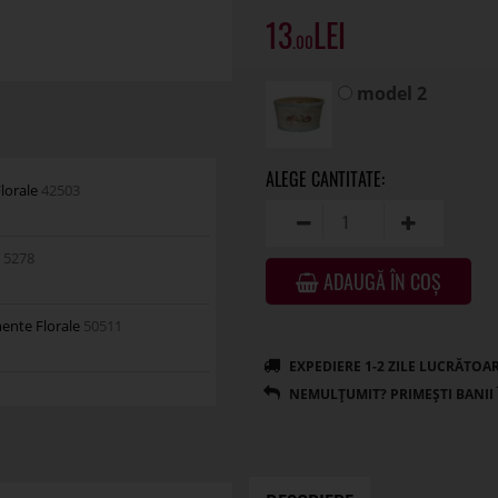
13
.00
model 2
Florale
42503
e
5278
ADAUGĂ ÎN COȘ
mente Florale
50511