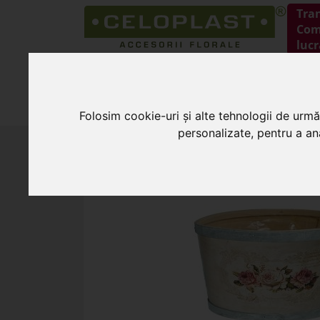
Tra
Coma
lucr
HOME
PRODUSE
Folosim cookie-uri și alte tehnologii de urmă
personalizate, pentru a ana
HOME
»
Cosuri pentru flori
»
Cos rotund m