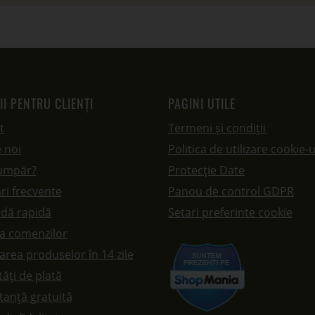
II PENTRU CLIENȚI
PAGINI UTILE
t
Termeni și condiții
 noi
Politica de utilizare cookie-u
umpăr?
Protecție Date
ri frecvente
Panou de control GDPR
dă rapidă
Setari preferinte cookie
ea comenzilor
rea produselor în 14 zile
ăți de plată
tanță gratuită