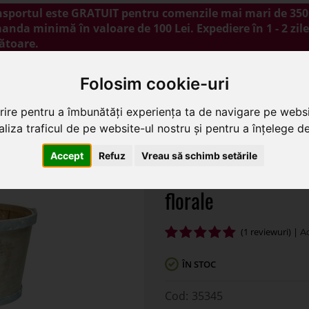
nsportul este GRATUIT pentru comenzile mai mari de 350 
nda minimă în valoare de 100 Lei. Expediere în 1 - 2 zile
ătoare.
NOUTĂȚI
PROMOȚII
BLOG
CONTACT
Folosim cookie-uri
rire pentru a îmbunătăți experiența ta de navigare pe websi
liza traficul de pe website-ul nostru și pentru a înțelege de 
odel floral pentru aranjamente florale
Accept
Refuz
Vreau să schimb setările
Cos rotund model f
florale
(1 reviewuri) |
ÎN STOC
35345