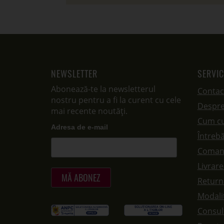
NEWSLETTER
SERVIC
Abonează-te la newsletterul
Contac
nostru pentru a fi la curent cu cele
Despre
mai recente noutăți.
Cum c
Adresa de e-mail
Întrebă
Coman
Livrar
Returna
Modalit
Consul