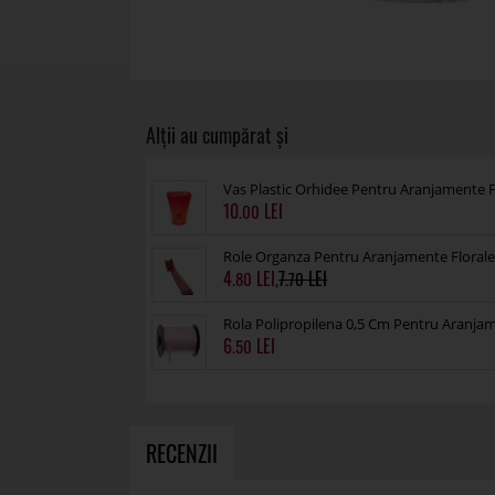
Vas Plastic Orhidee Pentru Aranjamente 
10
.00
Role Organza Pentru Aranjamente Floral
4
,
7
.80
.70
Rola Polipropilena 0,5 Cm Pentru Aranja
6
.50
RECENZII