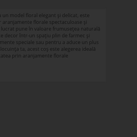
 un model floral elegant și delicat, este
 aranjamente florale spectaculoase și
t lucrat pune în valoare frumusețea naturală
ce decor într-un spațiu plin de farmec și
imente speciale sau pentru a aduce un plus
locuința ta, acest coș este alegerea ideală
tatea prin aranjamente florale
.