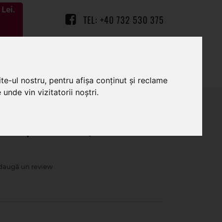
Lei.
TEL: +40 732 530 375
0
0
te-ul nostru, pentru afișa conținut și reclame
unde vin vizitatorii noștri.
loral pentru aranjamente