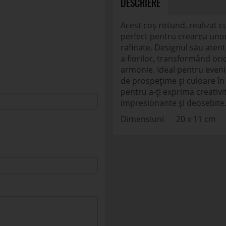
DESCRIERE
Acest coș rotund, realizat cu
perfect pentru crearea unor
rafinate. Designul său aten
a florilor, transformând ori
armonie. Ideal pentru even
de prospețime și culoare în 
pentru a-ți exprima creativi
impresionante și deosebite
Dimensiuni 20 x 11 cm