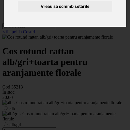
Categorii
Noutăți
Vreau să schimb setările
Promoții
Contact
< înapoi la Cosuri
Cos rotund rattan
alb/gri+toarta pentru
aranjamente florale
Cod 35213
În stoc
20
.00
alb
alb/gri