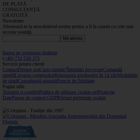
DE PLATĂ
CONSULTANȚĂ
GRATUITĂ
Newsletter
Abonează-te la newsletterul nostru pentru a fi la curent cu cele mai
recente noutăți.
Mă abonez
înapoi pe versiunea desktop
(+40) 732 530 375
Servicii pentru clienți
Contact
Despre noi
Cum cumpăr?
Întrebări frecvente
Comandă
rapidă
Livrarea comenzilor
Returnarea produselor în 14 zile
Modalități
de plată
Consultanță gratuită
Puncte de fidelitate
Pagini utile
Termeni și condiții
Politica de utilizare cookie-uri
Protecție
Date
Panou de control GDPR
Setari preferinte cookie