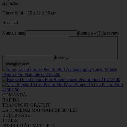
și practic.
Dimensiuni 25 x 11 x 35 cm
Recenzii
Numele meu
Rating
Titlu review
Review
Adaugă review
Spray Luciu Frunze
Pentru Flori Naturale
6023
28
.00
Burete Umed Pentru Flori
2167
50
.00
Vaza Simpla 15 Cm Pentru Flori
4150
7
.50
COMANDĂ
RAPIDĂ
TRANSPORT GRATUIT
LA COMENZI MAI MARI DE 300 LEI
RETURNARE
14 ZILE
POSIBILITĂȚI MULTIPLE