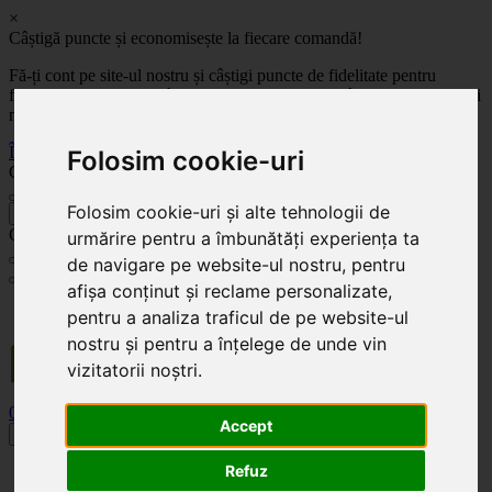
×
Câștigă puncte și economisește la fiecare comandă!
Fă-ți cont pe site-ul nostru și câștigi puncte de fidelitate pentru
fiecare comandă! Cu cât comanzi mai mult, cu atât economisești mai
mult!
Înregistrează-te acum
Folosim cookie-uri
Celoplast
Folosim cookie-uri și alte tehnologii de
înapoi
Celoplast
urmărire pentru a îmbunătăți experiența ta
de navigare pe website-ul nostru, pentru
afișa conținut și reclame personalizate,
Transportul este GRATUIT pentru comenzile mai mari de 350 Lei. Comanda minimă în
pentru a analiza traficul de pe website-ul
valoare de 100 Lei. Expediere în 1 - 2 zile lucrătoare.
nostru și pentru a înțelege de unde vin
vizitatorii noștri.
0
0
Accept
Toggle navigation
Refuz
Acasă