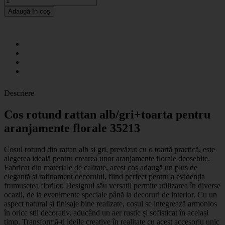
Adaugă în coș
Descriere
Cos rotund rattan alb/gri+toarta pentru
aranjamente florale 35213
Cosul rotund din rattan alb și gri, prevăzut cu o toartă practică, este
alegerea ideală pentru crearea unor aranjamente florale deosebite.
Fabricat din materiale de calitate, acest coș adaugă un plus de
eleganță și rafinament decorului, fiind perfect pentru a evidenția
frumusețea florilor. Designul său versatil permite utilizarea în diverse
ocazii, de la evenimente speciale până la decoruri de interior. Cu un
aspect natural și finisaje bine realizate, coșul se integrează armonios
în orice stil decorativ, aducând un aer rustic și sofisticat în același
timp. Transformă-ți ideile creative în realitate cu acest accesoriu unic