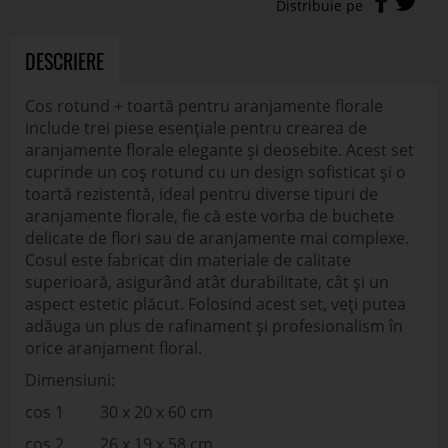
DESCRIERE
Cos rotund + toartă pentru aranjamente florale
include trei piese esențiale pentru crearea de
aranjamente florale elegante și deosebite. Acest set
cuprinde un coș rotund cu un design sofisticat și o
toartă rezistentă, ideal pentru diverse tipuri de
aranjamente florale, fie că este vorba de buchete
delicate de flori sau de aranjamente mai complexe.
Cosul este fabricat din materiale de calitate
superioară, asigurând atât durabilitate, cât și un
aspect estetic plăcut. Folosind acest set, veți putea
adăuga un plus de rafinament și profesionalism în
orice aranjament floral.
Dimensiuni:
cos 1 30 x 20 x 60 cm
cos 2 26 x 19 x 58 cm