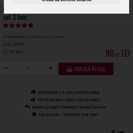
Cos rotund+toarta pentru aranjamente florale
set 3 buc
(1 reviewuri) |
Cod 33795
80
În stoc
.00
ADAUGĂ ÎN COȘ