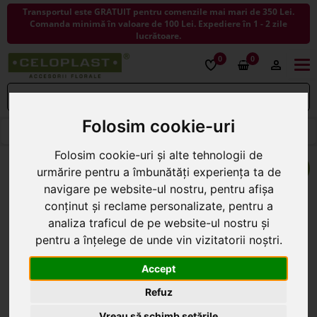
Transportul este GRATUIT pentru comenzile mai mari de 350 Lei.
Comanda minimă în valoare de 100 Lei. Expediere în 1 - 2 zile
lucrătoare.
0
0
Togg
navi
Folosim cookie-uri
< ÎNAPOI LA COSURI
Folosim cookie-uri și alte tehnologii de
NOU
urmărire pentru a îmbunătăți experiența ta de
navigare pe website-ul nostru, pentru afișa
conținut și reclame personalizate, pentru a
analiza traficul de pe website-ul nostru și
pentru a înțelege de unde vin vizitatorii noștri.
Accept
Refuz
Vreau să schimb setările