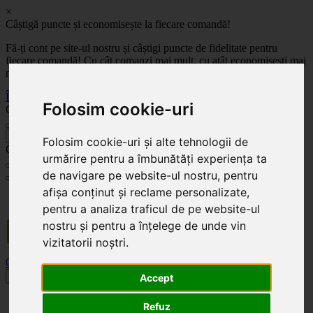
×
Câștigă puncte și economisește la fiecare comandă!
Fă-ți cont pe site-ul nostru și câștigi puncte de fidelitate pentru
fiecare comandă! Cu cât comanzi mai mult, cu atât economisești mai
mult!
Înregistrează-te acum
Folosim cookie-uri
Celoplast
înapoi
Folosim cookie-uri și alte tehnologii de
Celoplast
urmărire pentru a îmbunătăți experiența ta
de navigare pe website-ul nostru, pentru
afișa conținut și reclame personalizate,
Transportul este GRATUIT pentru comenzile mai mari de 350 Lei. Comanda minimă în
valoare de 100 Lei. Expediere în 1 - 2 zile lucrătoare.
pentru a analiza traficul de pe website-ul
nostru și pentru a înțelege de unde vin
vizitatorii noștri.
0
0
Toggle navigation
Accept
Acasă
Refuz