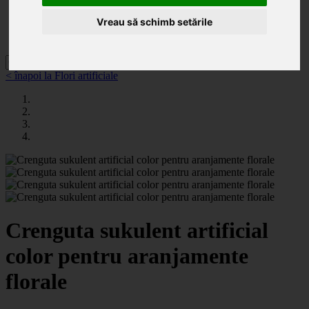
Categorii
Noutăți
Vreau să schimb setările
Promoții
Contact
< înapoi la Flori artificiale
Crenguta sukulent artificial
color pentru aranjamente
florale