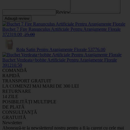
Review
Adaugă review
Buchet 7 Fire Ranunculus Artificiale Pentru Aranjamente Florale
3723
19
.00
,
25
.00
Rola Satin Pentru Aranjamente Florale
5377
6
.00
Buchet Verdeata+bobite Artificiale Pentru Aranjamente Florale
3912
10
.50
COMANDĂ
RAPIDĂ
TRANSPORT GRATUIT
LA COMENZI MAI MARI DE 300 LEI
RETURNARE
14 ZILE
POSIBILITĂȚI MULTIPLE
DE PLATĂ
CONSULTANȚĂ
GRATUITĂ
Newsletter
Abonează-te la newsletterul nostru pentru a fi la curent cu cele mai