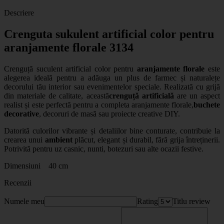
Descriere
Crenguta sukulent artificial color pentru
aranjamente florale 3134
Crenguță suculent artificial color pentru
aranjamente florale
este
alegerea ideală pentru a adăuga un plus de farmec și naturalețe
decorului tău interior sau evenimentelor speciale. Realizată cu grijă
din materiale de calitate, această
crenguță artificială
are un aspect
realist și este perfectă pentru a completa aranjamente florale,
buchete
decorative
, decoruri de masă sau proiecte creative DIY.
Datorită culorilor vibrante și detaliilor bine conturate, contribuie la
crearea unui
ambient
plăcut, elegant și durabil, fără grija întreținerii.
Potrivită pentru uz casnic, nunti, botezuri sau alte ocazii festive.
Dimensiuni 40 cm
Recenzii
Numele meu
Rating
Titlu review