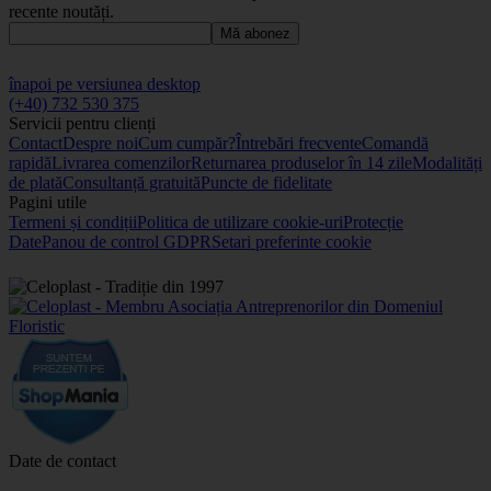
recente noutăți.
Mă abonez
înapoi pe versiunea desktop
(+40) 732 530 375
Servicii pentru clienți
Contact
Despre noi
Cum cumpăr?
Întrebări frecvente
Comandă
rapidă
Livrarea comenzilor
Returnarea produselor în 14 zile
Modalități
de plată
Consultanță gratuită
Puncte de fidelitate
Pagini utile
Termeni și condiții
Politica de utilizare cookie-uri
Protecție
Date
Panou de control GDPR
Setari preferinte cookie
Date de contact