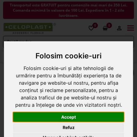
Transportul este GRATUIT pentru comenzile mai mari de 350 Lei.
Comanda minimă în valoare de 100 Lei. Expediere în 1 - 2 zile
lucrătoare.
0
0
Togg
navi
Folosim cookie-uri
< ÎNAPOI LA FLORI ARTIFICIALE
Folosim cookie-uri și alte tehnologii de
urmărire pentru a îmbunătăți experiența ta de
navigare pe website-ul nostru, pentru afișa
conținut și reclame personalizate, pentru a
analiza traficul de pe website-ul nostru și
pentru a înțelege de unde vin vizitatorii noștri.
Accept
Refuz