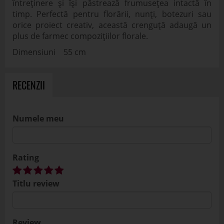
întreținere și își păstrează frumusețea intactă în
timp. Perfectă pentru florării, nunți, botezuri sau
orice proiect creativ, această crenguță adaugă un
plus de farmec compozițiilor florale.
Dimensiuni 55 cm
RECENZII
Numele meu
Rating
Titlu review
Review