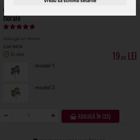
Vreau să schimb setările
Crenguta tuia artificiala pentru aranajemnte
florale
Cod 8434
19
În stoc
.00
model 1
model 2
ADAUGĂ ÎN COȘ