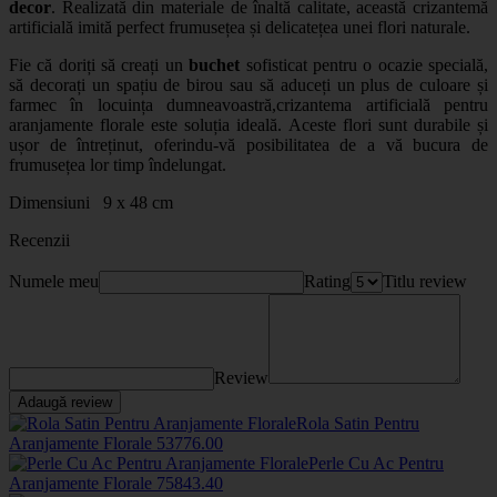
decor
. Realizată din materiale de înaltă calitate, această crizantemă
artificială imită perfect frumusețea și delicatețea unei flori naturale.
Fie că doriți să creați un
buchet
sofisticat pentru o ocazie specială,
să decorați un spațiu de birou sau să aduceți un plus de culoare și
farmec în locuința dumneavoastră,
crizantema artificială pentru
aranjamente florale
este soluția ideală. Aceste flori sunt durabile și
ușor de întreținut, oferindu-vă posibilitatea de a vă bucura de
frumusețea lor timp îndelungat.
Dimensiuni 9 x 48 cm
Recenzii
Numele meu
Rating
Titlu review
Review
Adaugă review
Rola Satin Pentru
Aranjamente Florale
5377
6
.00
Perle Cu Ac Pentru
Aranjamente Florale
7584
3
.40