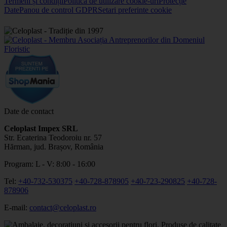
Termeni și condiții
Politica de utilizare cookie-uri
Protecție
Date
Panou de control GDPR
Setari preferinte cookie
Date de contact
Celoplast Impex SRL
Str. Ecaterina Teodoroiu nr. 57
Hărman, jud. Brașov, România
Program: L - V: 8:00 - 16:00
Tel:
+40-732-530375
+40-728-878905
+40-723-290825
+40-728-
878906
E-mail:
contact@celoplast.ro