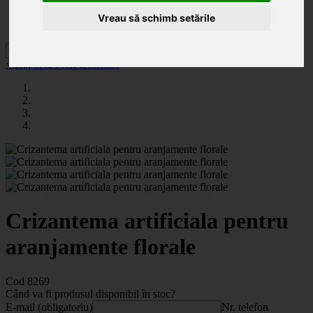
Noutăți
Promoții
Vreau să schimb setările
Contact
< înapoi la Flori artificiale
Crizantema artificiala pentru
aranjamente florale
Cod 8269
Când va fi produsul disponibil în stoc?
E-mail (obligatoriu)
Nr. telefon