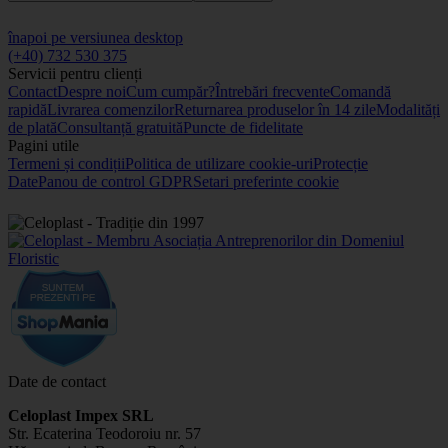
înapoi pe versiunea desktop
(+40) 732 530 375
Servicii pentru clienți
Contact
Despre noi
Cum cumpăr?
Întrebări frecvente
Comandă
rapidă
Livrarea comenzilor
Returnarea produselor în 14 zile
Modalități
de plată
Consultanță gratuită
Puncte de fidelitate
Pagini utile
Termeni și condiții
Politica de utilizare cookie-uri
Protecție
Date
Panou de control GDPR
Setari preferinte cookie
Date de contact
Celoplast Impex SRL
Str. Ecaterina Teodoroiu nr. 57