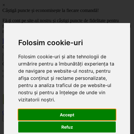
×
Câștigă puncte și economisește la fiecare comandă!
Fă-ți cont pe site-ul nostru și câștigi puncte de fidelitate pentru
fiecare comandă! Cu cât comanzi mai mult, cu atât economisești mai
mult!
Folosim cookie-uri
Înregistrează-te acum
Celoplast
Folosim cookie-uri și alte tehnologii de
înapoi
urmărire pentru a îmbunătăți experiența ta
Celoplast
de navigare pe website-ul nostru, pentru
afișa conținut și reclame personalizate,
Transportul este GRATUIT pentru comenzile mai mari de 350 Lei. Comanda minimă în
pentru a analiza traficul de pe website-ul
valoare de 100 Lei. Expediere în 1 - 2 zile lucrătoare.
nostru și pentru a înțelege de unde vin
vizitatorii noștri.
0
0
Accept
Toggle navigation
Refuz
Acasă