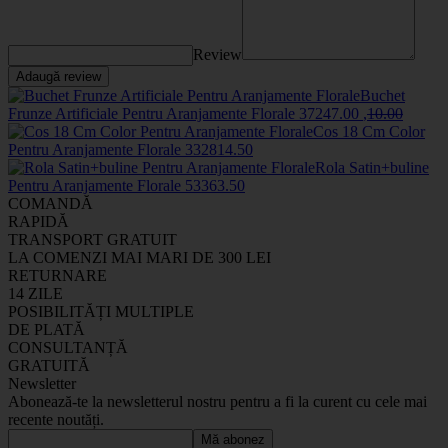
Review
Adaugă review
Buchet
Frunze Artificiale Pentru Aranjamente Florale
3724
7
.00
,
10
.00
Cos 18 Cm Color
Pentru Aranjamente Florale
33281
4
.50
Rola Satin+buline
Pentru Aranjamente Florale
5336
3
.50
COMANDĂ
RAPIDĂ
TRANSPORT GRATUIT
LA COMENZI MAI MARI DE 300 LEI
RETURNARE
14 ZILE
POSIBILITĂȚI MULTIPLE
DE PLATĂ
CONSULTANȚĂ
GRATUITĂ
Newsletter
Abonează-te la newsletterul nostru pentru a fi la curent cu cele mai
recente noutăți.
Mă abonez