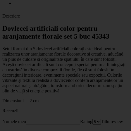
Descriere
Dovlecei artificiali color pentru
aranjamente florale set 5 buc 45343
Setul format din 5 dovlecei artificiali colorați este ideal pentru
realizarea unor aranjamente florale decorative și creative, aducând
un plus de culoare și originalitate spațiului în care sunt folosiți.
Acești dovlecei artificiali sunt concepuți special pentru a fi integrați
cu ușurință în diverse compoziții florale, fie că sunt folosiți în
decorațiuni interioare, evenimente speciale sau expoziții. Culorile
vibrante și textura realistă a dovleceilor conferă aranjamentelor un
aspect natural și atrăgător, transformând orice decor într-un spațiu
plin de viață și energie pozitivă.
Dimensiuni 2 cm
Recenzii
Numele meu
Rating
Titlu review