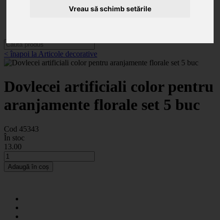
Categorii
Vreau să schimb setările
Noutăți
Promoții
Contact
< înapoi la Articole decorative
Dovlecei artificiali color pentru
aranjamente florale set 5 buc
Cod 45343
În stoc
13
.00
Adaugă în coș