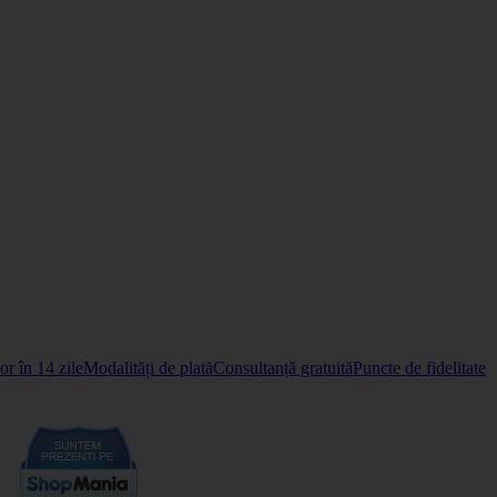
r în 14 zile
Modalități de plată
Consultanță gratuită
Puncte de fidelitate