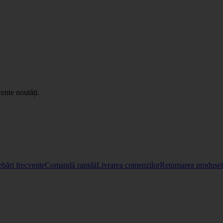
ente noutăți.
ebări frecvente
Comandă rapidă
Livrarea comenzilor
Returnarea produselo