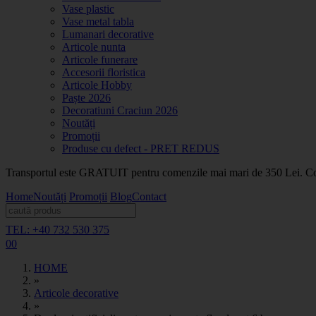
Vase plastic
Vase metal tabla
Lumanari decorative
Articole nunta
Articole funerare
Accesorii floristica
Articole Hobby
Paște 2026
Decoratiuni Craciun 2026
Noutăți
Promoții
Produse cu defect - PRET REDUS
Transportul este GRATUIT pentru comenzile mai mari de 350 Lei. Coma
Home
Noutăți
Promoții
Blog
Contact
TEL: +40 732 530 375
0
0
HOME
»
Articole decorative
»