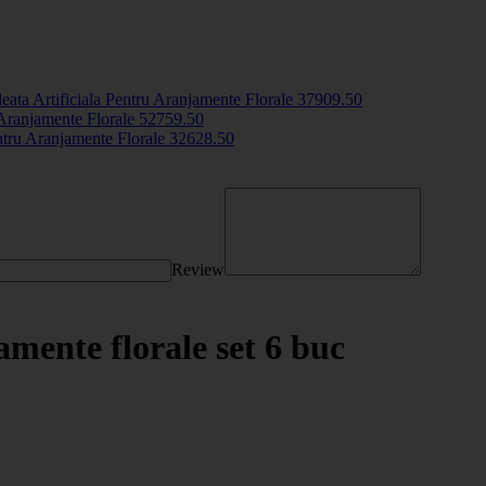
eata Artificiala Pentru Aranjamente Florale
3790
9
.50
Aranjamente Florale
5275
9
.50
ntru Aranjamente Florale
3262
8
.50
Review
amente florale set 6 buc