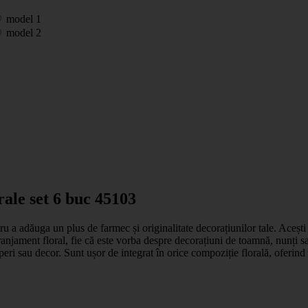
model 1
model 2
rale set 6 buc 45103
tru a adăuga un plus de farmec și originalitate decorațiunilor tale. Acești
aranjament floral, fie că este vorba despre decorațiuni de toamnă, nunți s
căperi sau decor. Sunt ușor de integrat în orice compoziție florală, oferin