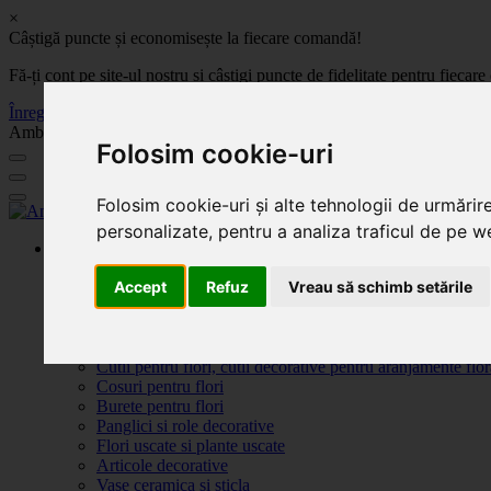
×
Câștigă puncte și economisește la fiecare comandă!
Fă-ți cont pe site-ul nostru și câștigi puncte de fidelitate pentru fie
Înregistrează-te acum
Ambalaje, decoratiuni si accesorii pentru flori. Produse de calitate la 
Folosim cookie-uri
Folosim cookie-uri și alte tehnologii de urmărir
personalizate, pentru a analiza traficul de pe we
Produse
Plante artificiale la ghiveci
Accept
Refuz
Vreau să schimb setările
Ambalaje pentru flori
Flori de săpun
Produse Sf. Valentin 2026
Flori artificiale
Cutii pentru flori, cutii decorative pentru aranjamente flor
Cosuri pentru flori
Burete pentru flori
Panglici si role decorative
Flori uscate si plante uscate
Articole decorative
Vase ceramica si sticla