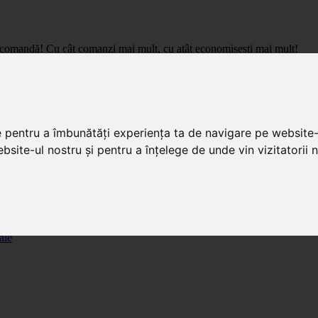
care comandă! Cu cât comanzi mai mult, cu atât economisești mai mult!
pret de importator, cu livrare in toata Romania.
e pentru a îmbunătăți experiența ta de navigare pe website-
bsite-ul nostru și pentru a înțelege de unde vin vizitatorii n
ale