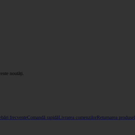
ente noutăți.
ebări frecvente
Comandă rapidă
Livrarea comenzilor
Returnarea produselo