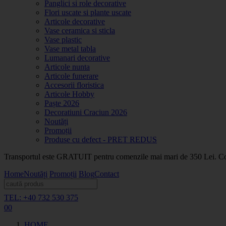
Panglici si role decorative
Flori uscate si plante uscate
Articole decorative
Vase ceramica si sticla
Vase plastic
Vase metal tabla
Lumanari decorative
Articole nunta
Articole funerare
Accesorii floristica
Articole Hobby
Paște 2026
Decoratiuni Craciun 2026
Noutăți
Promoții
Produse cu defect - PRET REDUS
Transportul este GRATUIT pentru comenzile mai mari de 350 Lei. Coma
Home
Noutăți
Promoții
Blog
Contact
TEL: +40 732 530 375
0
0
HOME