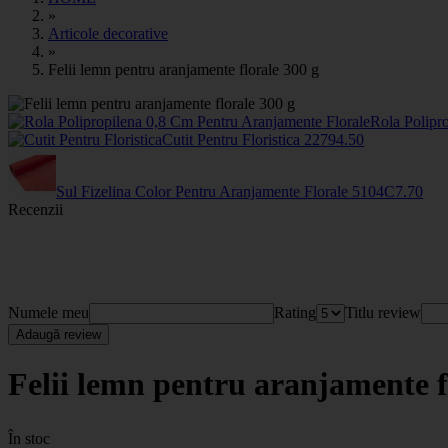
»
Articole decorative
»
Felii lemn pentru aranjamente florale 300 g
Rola Polipr
Cutit Pentru Floristica
2279
4
.50
Sul Fizelina Color Pentru Aranjamente Florale
5104C
7
.70
Recenzii
Numele meu
Rating
Titlu review
Adaugă review
Felii lemn pentru aranjamente f
În stoc