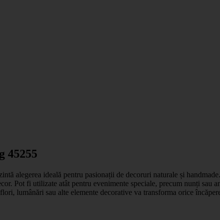
 g 45255
zintă alegerea ideală pentru pasionații de decoruri naturale și handmade
cor. Pot fi utilizate atât pentru evenimente speciale, precum nunți sau an
flori, lumânări sau alte elemente decorative va transforma orice încăpere