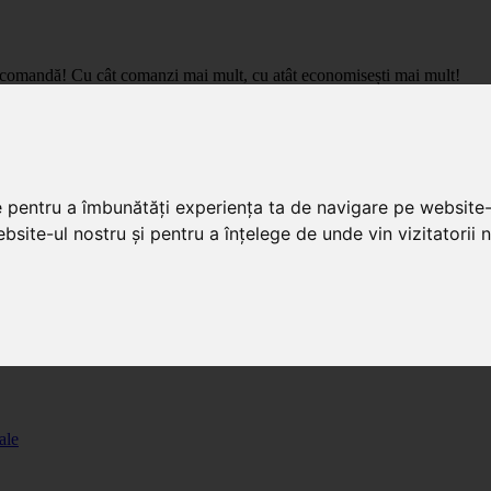
care comandă! Cu cât comanzi mai mult, cu atât economisești mai mult!
pret de importator, cu livrare in toata Romania.
e pentru a îmbunătăți experiența ta de navigare pe website-
bsite-ul nostru și pentru a înțelege de unde vin vizitatorii n
ale