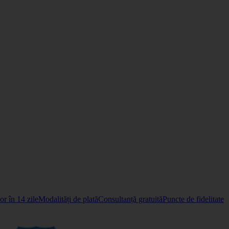
r în 14 zile
Modalități de plată
Consultanță gratuită
Puncte de fidelitate