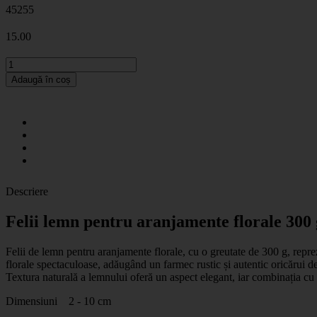
45255
15
.00
Adaugă în coș
Descriere
Felii lemn pentru aranjamente florale 300
Felii de lemn pentru aranjamente florale, cu o greutate de 300 g, repre
florale spectaculoase, adăugând un farmec rustic și autentic oricărui de
Textura naturală a lemnului oferă un aspect elegant, iar combinația cu 
Dimensiuni 2 - 10 cm