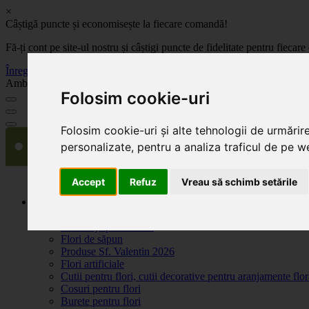
×
Câștigă puncte și economisește la fiecare comandă!
Fă-ți cont pe site-ul nostru și câștigi puncte de fidelitate pentru fie
Înregistrează-te acum
Ambalaje, decoratiuni si accesorii pentru flori. Produse de calitate la 
Folosim cookie-uri
Folosim cookie-uri și alte tehnologii de urmărir
personalizate, pentru a analiza traficul de pe we
Accept
Refuz
Vreau să schimb setările
Produse
Plante artificiale la ghiveci
Ambalaje pentru flori
Flori de săpun
Produse Sf. Valentin 2026
Flori artificiale
Cutii pentru flori, cutii decorative pentru aranjamente flor
Cosuri pentru flori
Burete pentru flori