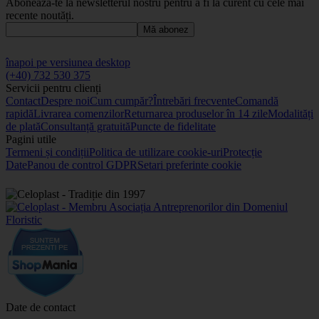
Abonează-te la newsletterul nostru pentru a fi la curent cu cele mai
recente noutăți.
Mă abonez
înapoi pe versiunea desktop
(+40) 732 530 375
Servicii pentru clienți
Contact
Despre noi
Cum cumpăr?
Întrebări frecvente
Comandă
rapidă
Livrarea comenzilor
Returnarea produselor în 14 zile
Modalități
de plată
Consultanță gratuită
Puncte de fidelitate
Pagini utile
Termeni și condiții
Politica de utilizare cookie-uri
Protecție
Date
Panou de control GDPR
Setari preferinte cookie
Date de contact