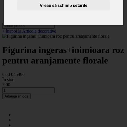
Categorii
Noutăți
Vreau să schimb setările
Promoții
Contact
< înapoi la Articole decorative
Figurina ingeras+inimioara roz
pentru aranjamente florale
Cod 045490
În stoc
7
.00
Adaugă în coș