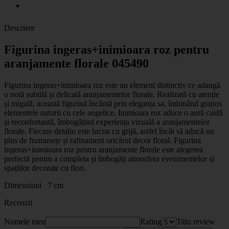
Descriere
Figurina ingeras+inimioara roz pentru
aranjamente florale 045490
Figurina ingeras+inimioara roz este un element distinctiv ce adaugă
o notă subtilă și delicată aranjamentelor florale. Realizată cu atenție
și migală, această figurină încântă prin eleganța sa, îmbinând grațios
elementele naturii cu cele angelice. Inimioara roz aduce o aură caldă
și reconfortantă, îmbogățind experiența vizuală a aranjamentelor
florale. Fiecare detaliu este lucrat cu grijă, astfel încât să aducă un
plus de frumusețe și rafinament oricărui decor floral. Figurina
ingeras+inimioara roz pentru aranjamente florale este alegerea
perfectă pentru a completa și îmbogăți atmosfera evenimentelor și
spațiilor decorate cu flori.
Dimensiuni 7 cm
Recenzii
Numele meu
Rating
Titlu review