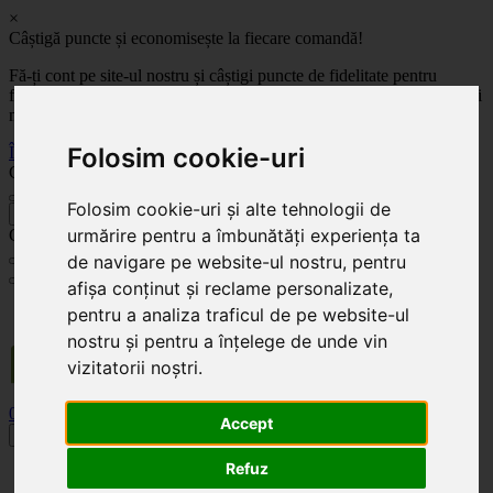
×
Câștigă puncte și economisește la fiecare comandă!
Fă-ți cont pe site-ul nostru și câștigi puncte de fidelitate pentru
fiecare comandă! Cu cât comanzi mai mult, cu atât economisești mai
mult!
Folosim cookie-uri
Înregistrează-te acum
Celoplast
Folosim cookie-uri și alte tehnologii de
înapoi
urmărire pentru a îmbunătăți experiența ta
Celoplast
de navigare pe website-ul nostru, pentru
afișa conținut și reclame personalizate,
Transportul este GRATUIT pentru comenzile mai mari de 350 Lei. Comanda minimă în
pentru a analiza traficul de pe website-ul
valoare de 100 Lei. Expediere în 1 - 2 zile lucrătoare.
nostru și pentru a înțelege de unde vin
vizitatorii noștri.
0
0
Accept
Toggle navigation
Refuz
Acasă