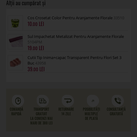
Cos Crosetat Color Pentru Aranjamente Florale
33510
10
.00
Sul Impachetat Metalizat Pentru Aranjamente Florale
5104PM
19
.00
Cutii Tip Inima+capac Transparent Pentru Flori Set 3
Buc
43958
39
.00
COMANDĂ
TRANSPORT
RETURNARE
POSIBILITĂȚI
CONSULTANȚĂ
RAPIDĂ
GRATUIT
14 ZILE
MULTIPLE
GRATUITĂ
LA COMENZI MAI
DE PLATĂ
MARI DE 300 LEI