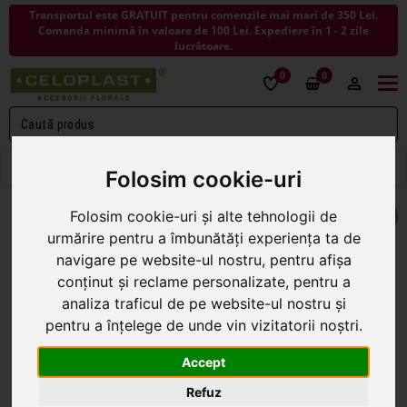
Transportul este GRATUIT pentru comenzile mai mari de 350 Lei.
Comanda minimă în valoare de 100 Lei. Expediere în 1 - 2 zile
lucrătoare.
0
0
Togg
navi
< ÎNAPOI LA ARTICOLE DECORATIVE
Folosim cookie-uri
Folosim cookie-uri și alte tehnologii de
urmărire pentru a îmbunătăți experiența ta de
navigare pe website-ul nostru, pentru afișa
conținut și reclame personalizate, pentru a
analiza traficul de pe website-ul nostru și
pentru a înțelege de unde vin vizitatorii noștri.
Accept
Refuz