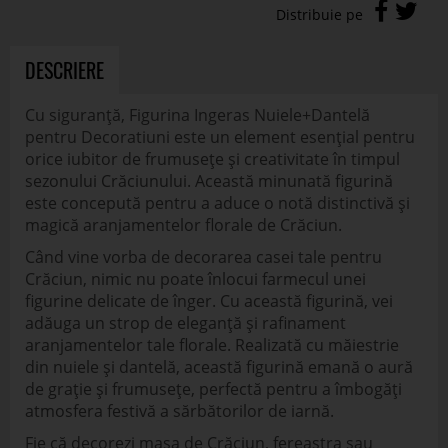
DESCRIERE
Cu siguranță, Figurina Ingeras Nuiele+Dantelă
pentru Decoratiuni este un element esențial pentru
orice iubitor de frumusețe și creativitate în timpul
sezonului Crăciunului. Această minunată figurină
este concepută pentru a aduce o notă distinctivă și
magică aranjamentelor florale de Crăciun.
Când vine vorba de decorarea casei tale pentru
Crăciun, nimic nu poate înlocui farmecul unei
figurine delicate de înger. Cu această figurină, vei
adăuga un strop de eleganță și rafinament
aranjamentelor tale florale. Realizată cu măiestrie
din nuiele și dantelă, această figurină emană o aură
de grație și frumusețe, perfectă pentru a îmbogăți
atmosfera festivă a sărbătorilor de iarnă.
Fie că decorezi masa de Crăciun, fereastra sau