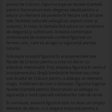
pomul de Crăciun, Figurina Ingeras Nuiele+Dantelă
pentru Decoratiuni este alegerea ideală pentru a
aduce un element de poveste în fiecare colț al casei
tale. Nuielele naturale adaugă un aspect rustic și
autentic, în timp ce dantela fină aduce un sentiment
de eleganță și sofisticare. Această combinație
armonioasă de materiale conferă figurinei un
farmec unic, care va atrage cu siguranță atenția
tuturor.
Folosește această figurină în aranjamentele tale
florale de Crăciun pentru a crea un decor cu
adevărat memorabil. Poți amplasa figurina în centrul
aranjamentului, lângă lumânările festive sau chiar
sub bradul de Crăciun pentru a adăuga un element
magic. Indiferent de cum o folosești, Figurina Ingeras
Nuiele+Dantelă pentru Decoratiuni va adăuga cu
siguranță o notă specială sărbătorilor tale de iarnă.
În concluzie, această figurină este nu doar un simplu
element de decor, ci o alegere inspirată pentru a