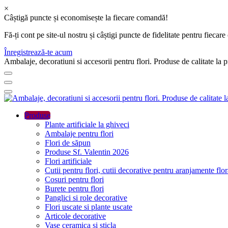
×
Câștigă puncte și economisește la fiecare comandă!
Fă-ți cont pe site-ul nostru și câștigi puncte de fidelitate pentru fie
Înregistrează-te acum
Ambalaje, decoratiuni si accesorii pentru flori. Produse de calitate la 
Produse
Plante artificiale la ghiveci
Ambalaje pentru flori
Flori de săpun
Produse Sf. Valentin 2026
Flori artificiale
Cutii pentru flori, cutii decorative pentru aranjamente flor
Cosuri pentru flori
Burete pentru flori
Panglici si role decorative
Flori uscate si plante uscate
Articole decorative
Vase ceramica si sticla