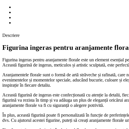
Descriere
Figurina ingeras pentru aranjamente flora
Figurina ingeras pentru aranjamente florale este un element esențial pe
Această figurină de ingeras, meticulos și artistic sculptată, este perfec
Aranjamentele florale sunt o formă de artă străveche și rafinată, care n
evenimentelor și momentelor speciale, aducând bucurie, culoare și eleg
inspirație în fiecare detaliu.
Această figurină de ingeras este confecționată cu atenție la detalii, fie
figurină va rezista în timp și va adăuga un plus de eleganță oricărui ar
aranjamente florale va fi cu siguranță o alegere potrivită.
În plus, această figurină poate fi personalizată în funcție de preferințel
dvs. Cu ajutorul acestei figurine, puteți să creați aranjamente florale 