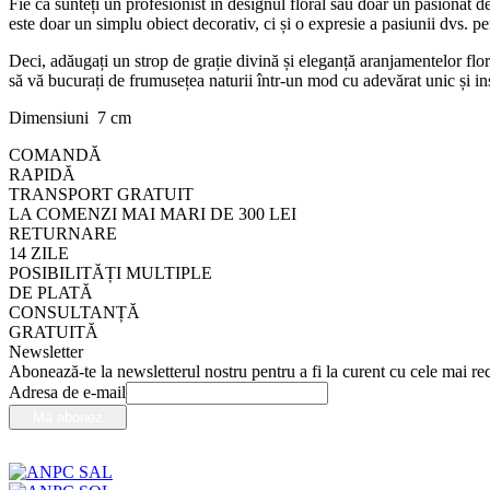
Fie că sunteți un profesionist în designul floral sau doar un pasionat d
este doar un simplu obiect decorativ, ci și o expresie a pasiunii dvs. pe
Deci, adăugați un strop de grație divină și eleganță aranjamentelor flor
să vă bucurați de frumusețea naturii într-un mod cu adevărat unic și ins
Dimensiuni 7 cm
COMANDĂ
RAPIDĂ
TRANSPORT GRATUIT
LA COMENZI MAI MARI DE 300 LEI
RETURNARE
14 ZILE
POSIBILITĂȚI MULTIPLE
DE PLATĂ
CONSULTANȚĂ
GRATUITĂ
Newsletter
Abonează-te la newsletterul nostru pentru a fi la curent cu cele mai rec
Adresa de e-mail