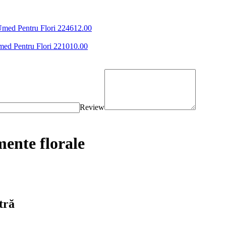
Umed Pentru Flori
2246
12
.00
med Pentru Flori
2210
10
.00
Review
ente florale
tră