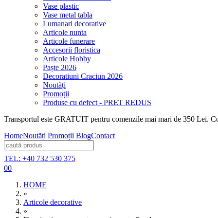
Vase plastic
Vase metal tabla
Lumanari decorative
Articole nunta
Articole funerare
Accesorii floristica
Articole Hobby
Paște 2026
Decoratiuni Craciun 2026
Noutăți
Promoții
Produse cu defect - PRET REDUS
Transportul este GRATUIT pentru comenzile mai mari de 350 Lei. Coma
Home
Noutăți
Promoții
Blog
Contact
TEL: +40 732 530 375
0
0
HOME
»
Articole decorative
»