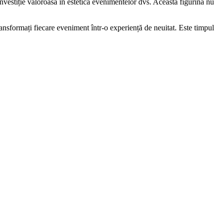
investiție valoroasă în estetica evenimentelor dvs. Această figurină nu
ransformați fiecare eveniment într-o experiență de neuitat. Este timpul