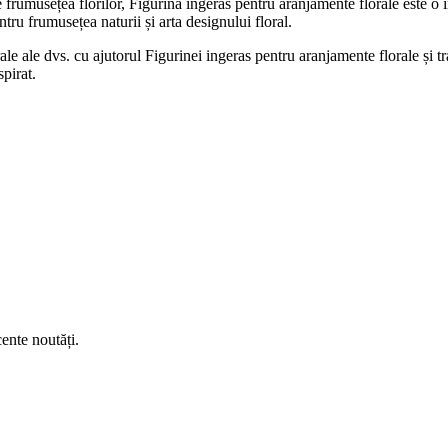
e frumusețea florilor, Figurina ingeras pentru aranjamente florale este o 
ntru frumusețea naturii și arta designului floral.
ale ale dvs. cu ajutorul Figurinei ingeras pentru aranjamente florale și t
pirat.
ente noutăți.