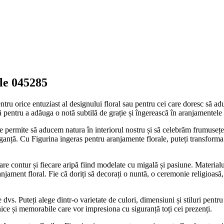
le 045285
ntru orice entuziast al designului floral sau pentru cei care doresc să a
tă pentru a adăuga o notă subtilă de grație și îngerească în aranjamentele 
e permite să aducem natura în interiorul nostru și să celebrăm frumusețea
anță. Cu Figurina ingeras pentru aranjamente florale, puteți transforma
care contur și fiecare aripă fiind modelate cu migală și pasiune. Materialu
anjament floral. Fie că doriți să decorați o nuntă, o ceremonie religioasă
e dvs. Puteți alege dintr-o varietate de culori, dimensiuni și stiluri pent
unice și memorabile care vor impresiona cu siguranță toți cei prezenți.