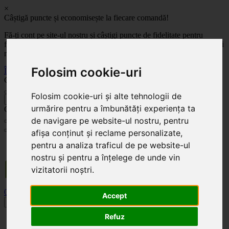
×
Câștigă puncte și economisește la fiecare comandă!
Fă-ți cont pe site-ul nostru și câștigi puncte de fidelitate pentru
fiecare comandă! Cu cât comanzi mai mult, cu atât economisești mai
mult!
Folosim cookie-uri
Înregistrează-te acum
Celoplast
Folosim cookie-uri și alte tehnologii de
înapoi
urmărire pentru a îmbunătăți experiența ta
Celoplast
de navigare pe website-ul nostru, pentru
afișa conținut și reclame personalizate,
Transportul este GRATUIT pentru comenzile mai mari de 350 Lei. Comanda minimă în
pentru a analiza traficul de pe website-ul
valoare de 100 Lei. Expediere în 1 - 2 zile lucrătoare.
nostru și pentru a înțelege de unde vin
vizitatorii noștri.
0
0
Accept
Toggle navigation
Refuz
Acasă