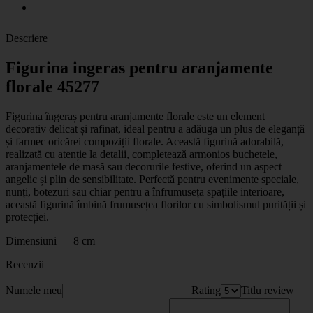
Descriere
Figurina ingeras pentru aranjamente
florale 45277
Figurina îngeraș pentru aranjamente florale este un element
decorativ delicat și rafinat, ideal pentru a adăuga un plus de eleganță
și farmec oricărei compoziții florale. Această figurină adorabilă,
realizată cu atenție la detalii, completează armonios buchetele,
aranjamentele de masă sau decorurile festive, oferind un aspect
angelic și plin de sensibilitate. Perfectă pentru evenimente speciale,
nunți, botezuri sau chiar pentru a înfrumuseța spațiile interioare,
această figurină îmbină frumusețea florilor cu simbolismul purității și
protecției.
Dimensiuni 8 cm
Recenzii
Numele meu
Rating
Titlu review