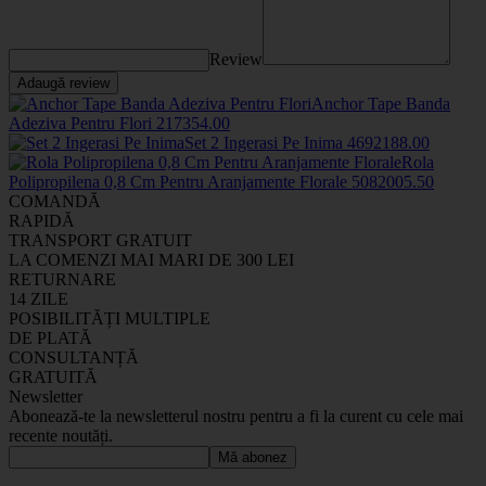
Review
Adaugă review
Anchor Tape Banda
Adeziva Pentru Flori
2173
54
.00
Set 2 Ingerasi Pe Inima
469218
8
.00
Rola
Polipropilena 0,8 Cm Pentru Aranjamente Florale
508200
5
.50
COMANDĂ
RAPIDĂ
TRANSPORT GRATUIT
LA COMENZI MAI MARI DE 300 LEI
RETURNARE
14 ZILE
POSIBILITĂȚI MULTIPLE
DE PLATĂ
CONSULTANȚĂ
GRATUITĂ
Newsletter
Abonează-te la newsletterul nostru pentru a fi la curent cu cele mai
recente noutăți.
Mă abonez