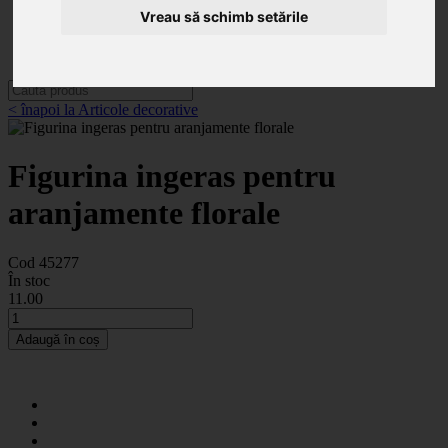
Categorii
Vreau să schimb setările
Noutăți
Promoții
Contact
< înapoi la Articole decorative
Figurina ingeras pentru
aranjamente florale
Cod 45277
În stoc
11
.00
Adaugă în coș