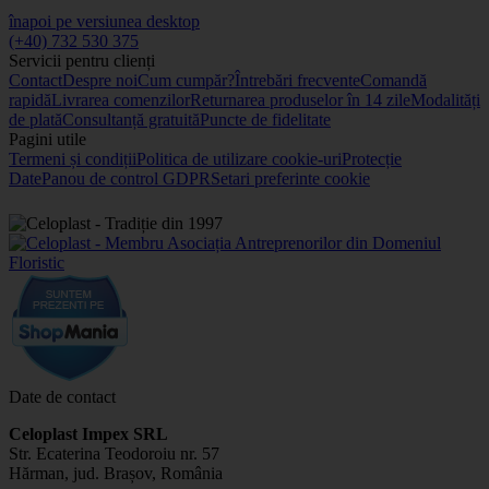
înapoi pe versiunea desktop
(+40) 732 530 375
Servicii pentru clienți
Contact
Despre noi
Cum cumpăr?
Întrebări frecvente
Comandă
rapidă
Livrarea comenzilor
Returnarea produselor în 14 zile
Modalități
de plată
Consultanță gratuită
Puncte de fidelitate
Pagini utile
Termeni și condiții
Politica de utilizare cookie-uri
Protecție
Date
Panou de control GDPR
Setari preferinte cookie
Date de contact
Celoplast Impex SRL
Str. Ecaterina Teodoroiu nr. 57
Hărman, jud. Brașov, România