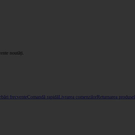
ente noutăți.
ebări frecvente
Comandă rapidă
Livrarea comenzilor
Returnarea produselo