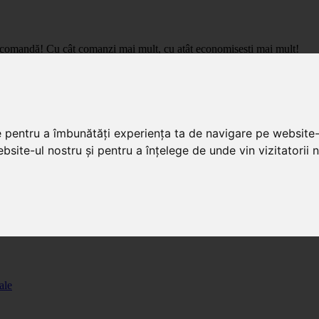
care comandă! Cu cât comanzi mai mult, cu atât economisești mai mult!
pret de importator, cu livrare in toata Romania.
e pentru a îmbunătăți experiența ta de navigare pe website-
bsite-ul nostru și pentru a înțelege de unde vin vizitatorii n
ale