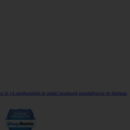
r în 14 zile
Modalități de plată
Consultanță gratuită
Puncte de fidelitate