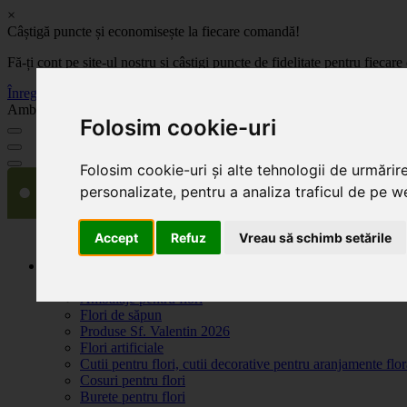
×
Câștigă puncte și economisește la fiecare comandă!
Fă-ți cont pe site-ul nostru și câștigi puncte de fidelitate pentru fie
Înregistrează-te acum
Ambalaje, decoratiuni si accesorii pentru flori. Produse de calitate la 
Folosim cookie-uri
Folosim cookie-uri și alte tehnologii de urmărir
personalizate, pentru a analiza traficul de pe we
Accept
Refuz
Vreau să schimb setările
Produse
Plante artificiale la ghiveci
Ambalaje pentru flori
Flori de săpun
Produse Sf. Valentin 2026
Flori artificiale
Cutii pentru flori, cutii decorative pentru aranjamente flor
Cosuri pentru flori
Burete pentru flori