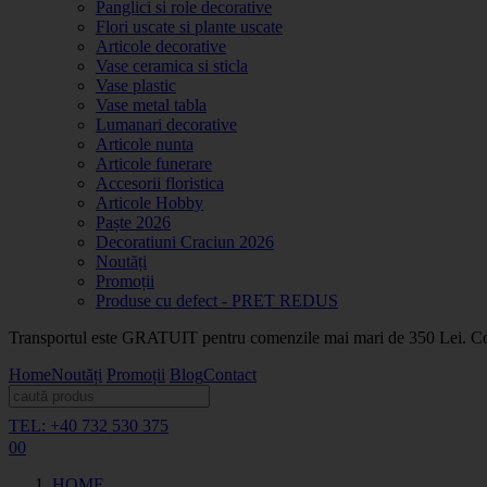
Panglici si role decorative
Flori uscate si plante uscate
Articole decorative
Vase ceramica si sticla
Vase plastic
Vase metal tabla
Lumanari decorative
Articole nunta
Articole funerare
Accesorii floristica
Articole Hobby
Paște 2026
Decoratiuni Craciun 2026
Noutăți
Promoții
Produse cu defect - PRET REDUS
Transportul este GRATUIT pentru comenzile mai mari de 350 Lei. Coma
Home
Noutăți
Promoții
Blog
Contact
TEL: +40 732 530 375
0
0
HOME