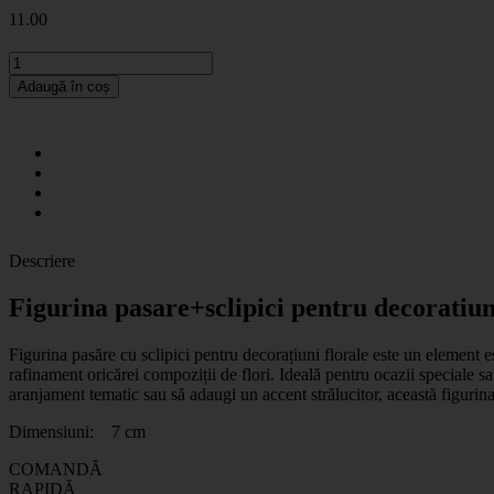
11
.00
Adaugă în coș
Descriere
Figurina pasare+sclipici pentru decoratiun
Figurina pasăre cu sclipici pentru decorațiuni florale este un element e
rafinament oricărei compoziții de flori. Ideală pentru ocazii speciale s
aranjament tematic sau să adaugi un accent strălucitor, această figurina
Dimensiuni: 7 cm
COMANDĂ
RAPIDĂ