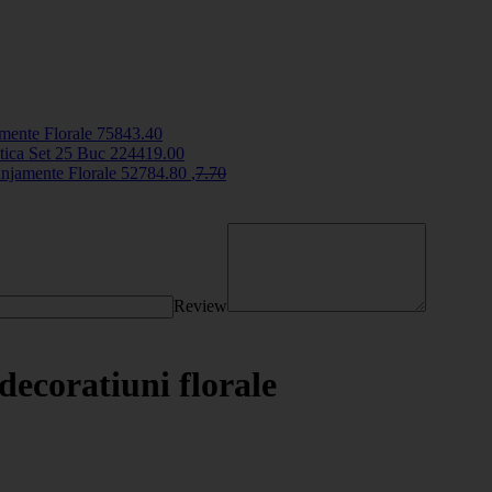
mente Florale
7584
3
.40
stica Set 25 Buc
2244
19
.00
njamente Florale
5278
4
.80
,
7
.70
Review
decoratiuni florale