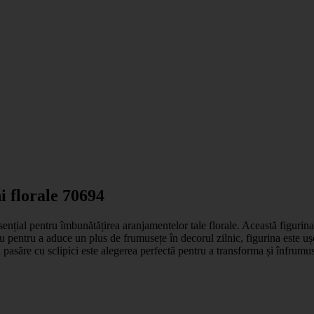
i florale 70694
sențial pentru îmbunătățirea aranjamentelor tale florale. Această figurina
au pentru a aduce un plus de frumusețe în decorul zilnic, figurina este ușo
 pasăre cu sclipici este alegerea perfectă pentru a transforma și înfrumus