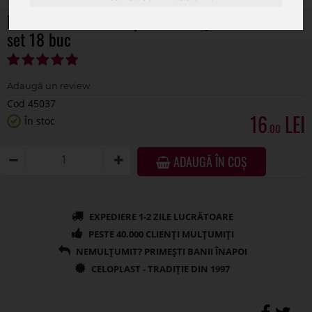
Fluturasi lemn color pentru aranjamente florale
set 18 buc
Cod 45037
16
În stoc
.00
ADAUGĂ ÎN COȘ