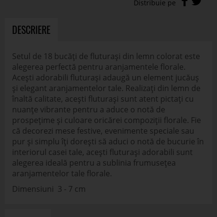
DESCRIERE
Setul de 18 bucăți de fluturași din lemn colorat este
alegerea perfectă pentru aranjamentele florale.
Acești adorabili fluturași adaugă un element jucăuș
și elegant aranjamentelor tale. Realizați din lemn de
înaltă calitate, acești fluturași sunt atent pictați cu
nuanțe vibrante pentru a aduce o notă de
prospețime și culoare oricărei compoziții florale. Fie
că decorezi mese festive, evenimente speciale sau
pur și simplu îți dorești să aduci o notă de bucurie în
interiorul casei tale, acești fluturași adorabili sunt
alegerea ideală pentru a sublinia frumusețea
aranjamentelor tale florale.
Dimensiuni 3 - 7 cm