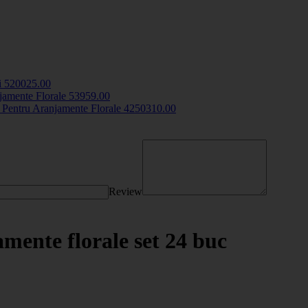
i
5200
25
.00
jamente Florale
5395
9
.00
e Pentru Aranjamente Florale
42503
10
.00
Review
mente florale set 24 buc