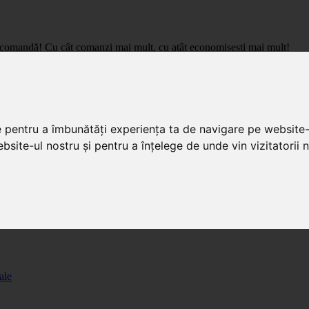
care comandă! Cu cât comanzi mai mult, cu atât economisești mai mult!
pret de importator, cu livrare in toata Romania.
e pentru a îmbunătăți experiența ta de navigare pe website-
bsite-ul nostru și pentru a înțelege de unde vin vizitatorii n
ale