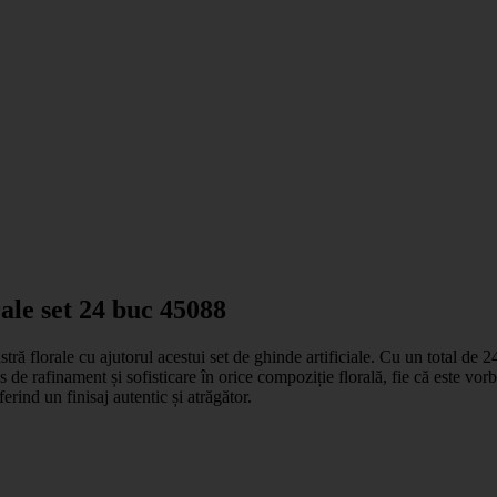
ale set 24 buc 45088
 florale cu ajutorul acestui set de ghinde artificiale. Cu un total de 24 d
us de rafinament și sofisticare în orice compoziție florală, fie că este 
erind un finisaj autentic și atrăgător.