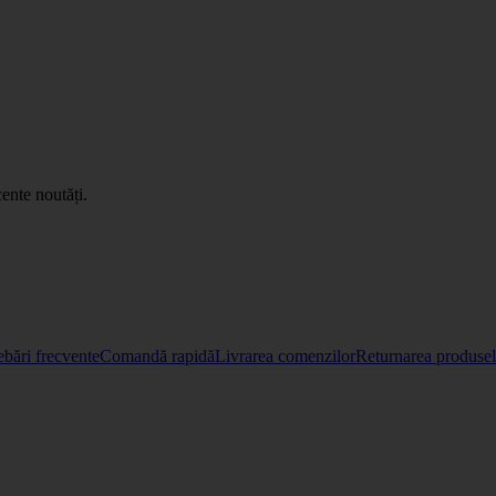
ente noutăți.
ebări frecvente
Comandă rapidă
Livrarea comenzilor
Returnarea produselo