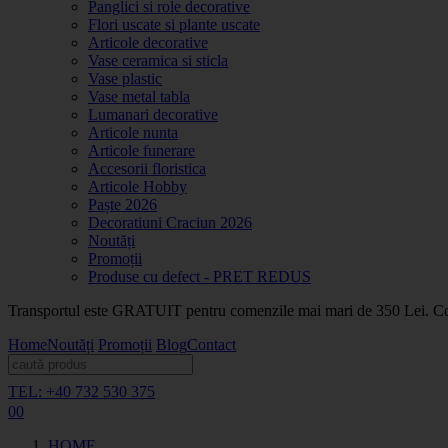
Panglici si role decorative
Flori uscate si plante uscate
Articole decorative
Vase ceramica si sticla
Vase plastic
Vase metal tabla
Lumanari decorative
Articole nunta
Articole funerare
Accesorii floristica
Articole Hobby
Paște 2026
Decoratiuni Craciun 2026
Noutăți
Promoții
Produse cu defect - PRET REDUS
Transportul este GRATUIT pentru comenzile mai mari de 350 Lei. Coma
Home
Noutăți
Promoții
Blog
Contact
TEL: +40 732 530 375
0
0
HOME