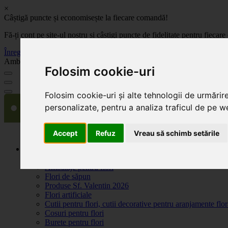
×
Câștigă puncte și economisește la fiecare comandă!
Fă-ți cont pe site-ul nostru și câștigi puncte de fidelitate pentru fie
Înregistrează-te acum
Ambalaje, decoratiuni si accesorii pentru flori. Produse de calitate la 
Folosim cookie-uri
Folosim cookie-uri și alte tehnologii de urmărir
personalizate, pentru a analiza traficul de pe we
Accept
Refuz
Vreau să schimb setările
Produse
Plante artificiale la ghiveci
Ambalaje pentru flori
Flori de săpun
Produse Sf. Valentin 2026
Flori artificiale
Cutii pentru flori, cutii decorative pentru aranjamente flor
Cosuri pentru flori
Burete pentru flori