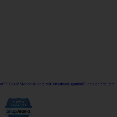
r în 14 zile
Modalități de plată
Consultanță gratuită
Puncte de fidelitate