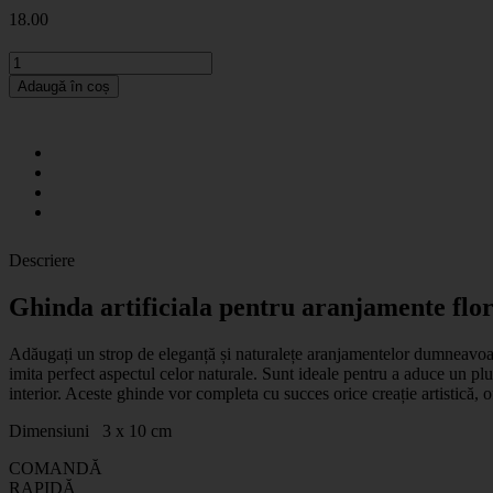
18
.00
Adaugă în coș
Descriere
Ghinda artificiala pentru aranjamente flor
Adăugați un strop de eleganță și naturalețe aranjamentelor dumneavoastră
imita perfect aspectul celor naturale. Sunt ideale pentru a aduce un pl
interior. Aceste ghinde vor completa cu succes orice creație artistică, of
Dimensiuni 3 x 10 cm
COMANDĂ
RAPIDĂ