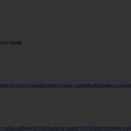
ente noutăți.
ebări frecvente
Comandă rapidă
Livrarea comenzilor
Returnarea produselo
re cookie-uri
Protecție Date
Panou de control GDPR
Setari preferinte coo