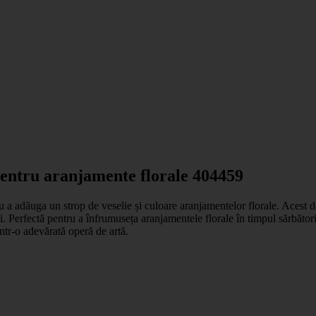
pentru aranjamente florale 404459
 a adăuga un strop de veselie și culoare aranjamentelor florale. Acest dec
ui. Perfectă pentru a înfrumuseța aranjamentele florale în timpul sărbător
ntr-o adevărată operă de artă.