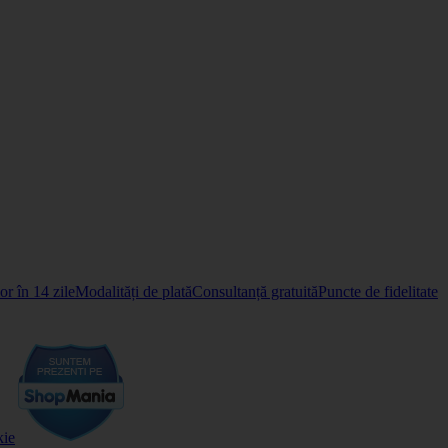
r în 14 zile
Modalități de plată
Consultanță gratuită
Puncte de fidelitate
kie