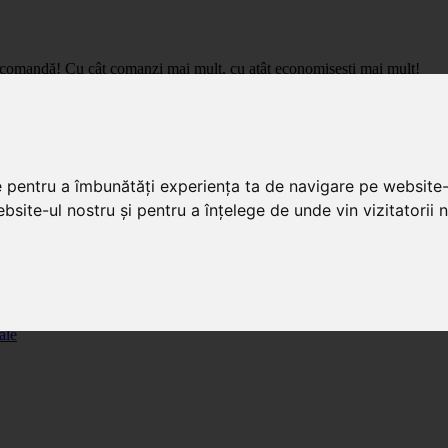
care comandă! Cu cât comanzi mai mult, cu atât economisești mai mult!
pret de importator, cu livrare in toata Romania.
e pentru a îmbunătăți experiența ta de navigare pe website-
bsite-ul nostru și pentru a înțelege de unde vin vizitatorii n
ale