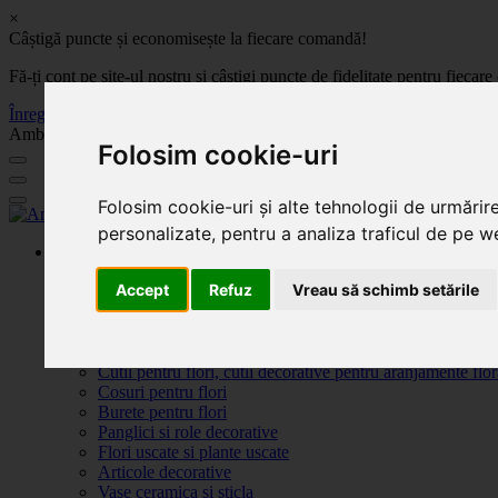
×
Câștigă puncte și economisește la fiecare comandă!
Fă-ți cont pe site-ul nostru și câștigi puncte de fidelitate pentru fie
Înregistrează-te acum
Ambalaje, decoratiuni si accesorii pentru flori. Produse de calitate la 
Folosim cookie-uri
Folosim cookie-uri și alte tehnologii de urmărir
personalizate, pentru a analiza traficul de pe we
Produse
Plante artificiale la ghiveci
Accept
Refuz
Vreau să schimb setările
Ambalaje pentru flori
Flori de săpun
Produse Sf. Valentin 2026
Flori artificiale
Cutii pentru flori, cutii decorative pentru aranjamente flor
Cosuri pentru flori
Burete pentru flori
Panglici si role decorative
Flori uscate si plante uscate
Articole decorative
Vase ceramica si sticla