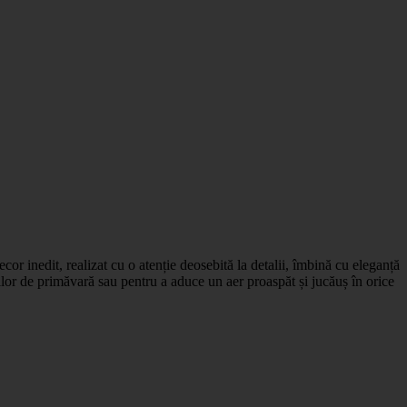
or inedit, realizat cu o atenție deosebită la detalii, îmbină cu eleganță
ilor de primăvară sau pentru a aduce un aer proaspăt și jucăuș în orice