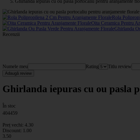
Ghirlanda iepuras cu ou pasla portocaliu pentru aranjamente flo
Rola Poliprop
Oita Ceramica Pentru A
Ghirlanda Ou
Recenzii
Numele meu
Rating
Titlu review
Adaugă review
Ghirlanda iepuras cu ou pasla p
În stoc
404459
Preț vechi:
4
.30
Discount:
1.00
3
.50