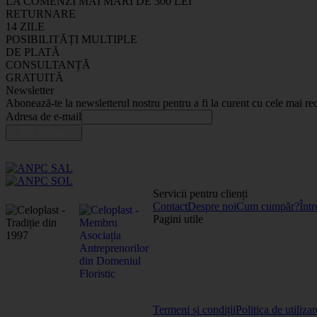
LA COMENZI MAI MARI DE 300 LEI
RETURNARE
14 ZILE
POSIBILITĂȚI MULTIPLE
DE PLATĂ
CONSULTANȚĂ
GRATUITĂ
Newsletter
Abonează-te la newsletterul nostru pentru a fi la curent cu cele mai rec
Adresa de e-mail
Servicii pentru clienți
Contact
Despre noi
Cum cumpăr?
Într
Pagini utile
Termeni și condiții
Politica de utiliza