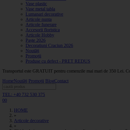
Vase plastic
Vase metal tabla
Lumanari decorative
Articole nunta
Articole funerare
Accesorii floristica
Articole Hobby
Paște 2026
Decoratiuni Craciun 2026
Noutăți
Promoții
Produse cu defect - PRET REDUS
Transportul este GRATUIT pentru comenzile mai mari de 350 Lei. Coma
Home
Noutăți
Promoții
Blog
Contact
TEL: +40 732 530 375
0
0
HOME
»
Articole decorative
»