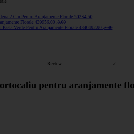
rale
ilena 2 Cm Pentru Aranjamente Florale
502S
4
.50
ranjamente Florale
43995
6
.00
,
8
.00
 Pasla Verde Pentru Aranjamente Florale
484049
2
.90
,
3
.40
Review
ortocaliu pentru aranjamente flo