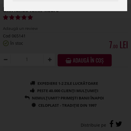
Ghirlanda lemn floare
Cod 065141
7
În stoc
.00
ADAUGĂ ÎN COȘ