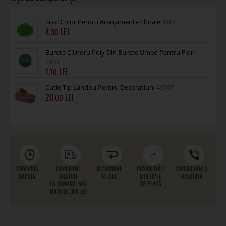
Sisal Color Pentru Aranjamente Florale
3161
4
.30
Burete Cilindru Poly Din Burete Umed Pentru Flori
2431
1
.70
Cutie Tip Landou Pentru Decoratiuni
43767
20
.00
COMANDĂ
TRANSPORT
RETURNARE
POSIBILITĂȚI
CONSULTANȚĂ
RAPIDĂ
GRATUIT
14 ZILE
MULTIPLE
GRATUITĂ
LA COMENZI MAI
DE PLATĂ
MARI DE 300 LEI