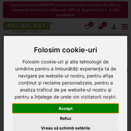
Transportul este GRATUIT pentru comenzile mai mari de 350 Lei.
Comanda minimă în valoare de 100 Lei. Expediere în 1 - 2 zile
lucrătoare.
0
0
Togg
navi
Folosim cookie-uri
< ÎNAPOI LA PASTE 2026
Folosim cookie-uri și alte tehnologii de
urmărire pentru a îmbunătăți experiența ta de
navigare pe website-ul nostru, pentru afișa
conținut și reclame personalizate, pentru a
analiza traficul de pe website-ul nostru și
pentru a înțelege de unde vin vizitatorii noștri.
Accept
Refuz
Vreau să schimb setările