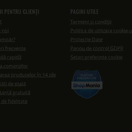
II PENTRU CLIENȚI
PAGINI UTILE
t
Termeni și condiții
 noi
Politica de utilizare cookie-u
umpăr?
Protecție Date
ri frecvente
Panou de control GDPR
dă rapidă
Setari preferinte cookie
ea comenzilor
rea produselor în 14 zile
ăți de plată
tanță gratuită
de fidelitate