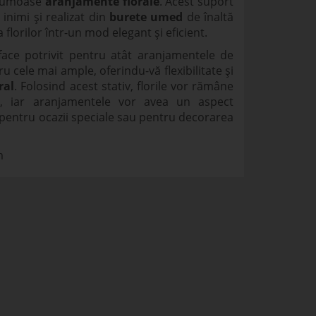
frumoase
aranjamente florale
. Acest suport
inimi și realizat din
burete umed
de înaltă
a florilor într-un mod elegant și eficient.
ace potrivit pentru atât aranjamentele de
u cele mai ample, oferindu-vă flexibilitate și
ral
. Folosind acest stativ, florile vor rămâne
, iar aranjamentele vor avea un aspect
l pentru ocazii speciale sau pentru decorarea
m