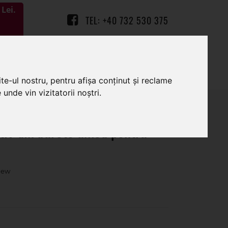
Lei.
TEL: +40 732 530 375
0
0
te-ul nostru, pentru afișa conținut și reclame
unde vin vizitatorii noștri.
tiv din burete umed pentru