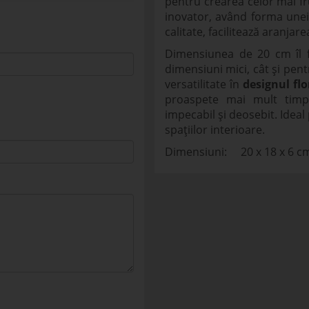
pentru crearea celor mai 
inovator, având forma unei 
calitate, facilitează aranjare
Dimensiunea de 20 cm îl f
dimensiuni mici, cât și pentr
versatilitate în
designul flo
proaspete mai mult timp
impecabil și deosebit. Idea
spațiilor interioare.
Dimensiuni: 20 x 18 x 6 c