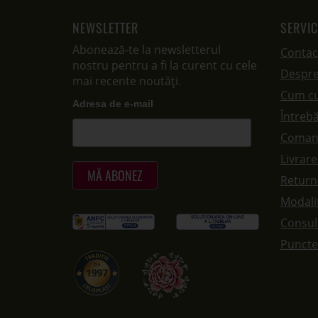
NEWSLETTER
SERVIC
Abonează-te la newsletterul
Contac
nostru pentru a fi la curent cu cele
Despre
mai recente noutăți.
Cum c
Adresa de e-mail
Întrebă
Coman
Livrar
Returna
Modalit
Consul
Puncte 