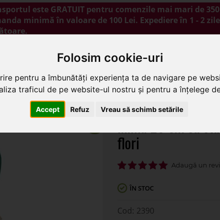
nsportul este GRATUIT pentru comenzile mai mari de 350 
nda minimă în valoare de 100 Lei. Expediere în 1 - 2 zile
ătoare.
NOUTĂȚI
PROMOȚII
BLOG
CONTACT
Folosim cookie-uri
rire pentru a îmbunătăți experiența ta de navigare pe websi
liza traficul de pe website-ul nostru și pentru a înțelege de 
cu stativ din burete umed pentru flori
Accept
Refuz
Vreau să schimb setările
Inima 20 cm cu sta
flori
ÎN STOC
2390