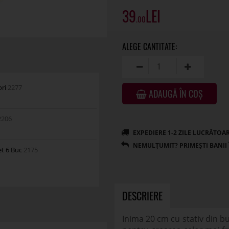
39
.00
ori
2277
ADAUGĂ ÎN COȘ
2206
et 6 Buc
2175
DESCRIERE
Inima 20 cm cu stativ din b