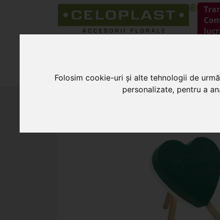
Tra
Coma
lucr
HOME
PRODUSE
Folosim cookie-uri și alte tehnologii de urmă
personalizate, pentru a ana
HOME
»
Burete pentru flori
»
Inima 20 cm 