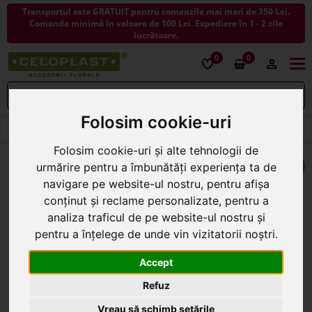
Transportul este GRATUIT pentru comenzile mai mari de 350 Lei.
Comanda minimă în valoare de 100 Lei. Expediere în 1 - 2 zile
lucrătoare.
0
0
Togg
navi
Folosim cookie-uri
< ÎNAPOI LA ARTICOLE DECORATIVE
Folosim cookie-uri și alte tehnologii de
urmărire pentru a îmbunătăți experiența ta de
navigare pe website-ul nostru, pentru afișa
conținut și reclame personalizate, pentru a
analiza traficul de pe website-ul nostru și
pentru a înțelege de unde vin vizitatorii noștri.
Accept
Refuz
Vreau să schimb setările