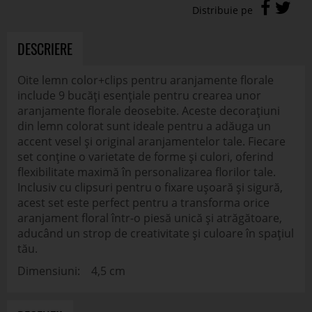
DESCRIERE
Oite lemn color+clips pentru aranjamente florale
include 9 bucăți esențiale pentru crearea unor
aranjamente florale deosebite. Aceste decorațiuni
din lemn colorat sunt ideale pentru a adăuga un
accent vesel și original aranjamentelor tale. Fiecare
set conține o varietate de forme și culori, oferind
flexibilitate maximă în personalizarea florilor tale.
Inclusiv cu clipsuri pentru o fixare ușoară și sigură,
acest set este perfect pentru a transforma orice
aranjament floral într-o piesă unică și atrăgătoare,
aducând un strop de creativitate și culoare în spațiul
tău.
Dimensiuni: 4,5 cm