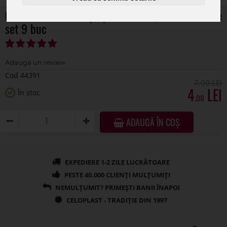
Oite lemn color+clips pentru aranjamente florale
set 9 buc
Cod 44391
7
.00
4
În stoc
.00
ADAUGĂ ÎN COȘ