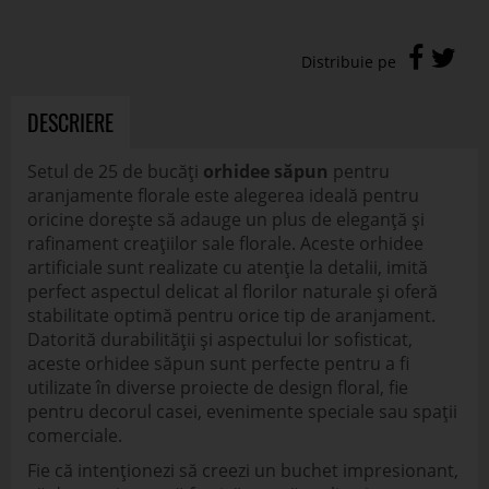
DESCRIERE
Setul de 25 de bucăți
orhidee săpun
pentru
aranjamente florale este alegerea ideală pentru
oricine dorește să adauge un plus de eleganță și
rafinament creațiilor sale florale. Aceste orhidee
artificiale sunt realizate cu atenție la detalii, imită
perfect aspectul delicat al florilor naturale și oferă
stabilitate optimă pentru orice tip de aranjament.
Datorită durabilității și aspectului lor sofisticat,
aceste orhidee săpun sunt perfecte pentru a fi
utilizate în diverse proiecte de design floral, fie
pentru decorul casei, evenimente speciale sau spații
comerciale.
Fie că intenționezi să creezi un buchet impresionant,