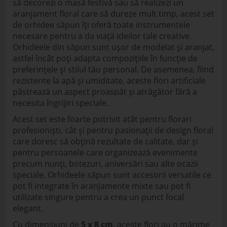
să decorezi o masă festivă sau să realizezi un
aranjament floral care să dureze mult timp, acest set
de orhidee săpun îți oferă toate instrumentele
necesare pentru a da viață ideilor tale creative.
Orhideele din săpun sunt ușor de modelat și aranjat,
astfel încât poți adapta compozițiile în funcție de
preferințele și stilul tău personal. De asemenea, fiind
rezistente la apă și umiditate, aceste flori artificiale
păstrează un aspect proaspăt și atrăgător fără a
necesita îngrijiri speciale.
Acest set este foarte potrivit atât pentru florari
profesioniști, cât și pentru pasionații de design floral
care doresc să obțină rezultate de calitate, dar și
pentru persoanele care organizează evenimente
precum nunți, botezuri, aniversări sau alte ocazii
speciale. Orhideele săpun sunt accesorii versatile ce
pot fi integrate în aranjamente mixte sau pot fi
utilizate singure pentru a crea un punct focal
elegant.
Cu dimensiuni de
5 x 8 cm
, aceste flori au o mărime