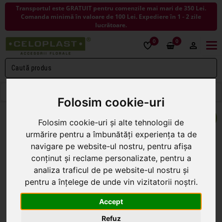
Transportul este GRATUIT pentru comenzile mai mari de 350 Lei.
Comanda minimă în valoare de 100 Lei. Expediere în 1 - 2 zile
lucrătoare.
0
0
Togg
navi
< ÎNAPOI LA FLORI DE SAPUN
Folosim cookie-uri
NOU
Folosim cookie-uri și alte tehnologii de
urmărire pentru a îmbunătăți experiența ta de
navigare pe website-ul nostru, pentru afișa
conținut și reclame personalizate, pentru a
analiza traficul de pe website-ul nostru și
pentru a înțelege de unde vin vizitatorii noștri.
Accept
Refuz