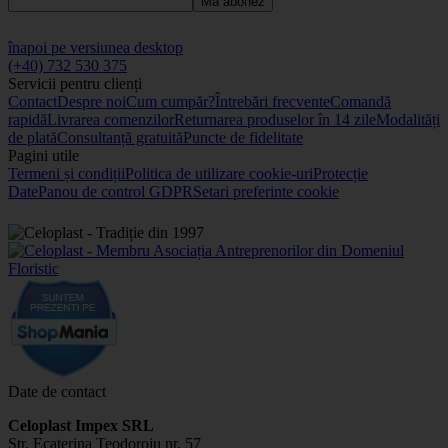
Mă abonez
înapoi pe versiunea desktop
(+40) 732 530 375
Servicii pentru clienți
Contact
Despre noi
Cum cumpăr?
Întrebări frecvente
Comandă
rapidă
Livrarea comenzilor
Returnarea produselor în 14 zile
Modalități
de plată
Consultanță gratuită
Puncte de fidelitate
Pagini utile
Termeni și condiții
Politica de utilizare cookie-uri
Protecție
Date
Panou de control GDPR
Setari preferinte cookie
Date de contact
Celoplast Impex SRL
Str. Ecaterina Teodoroiu nr. 57