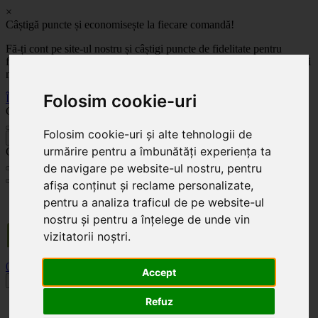
×
Câștigă puncte și economisește la fiecare comandă!
Fă-ți cont pe site-ul nostru și câștigi puncte de fidelitate pentru
fiecare comandă! Cu cât comanzi mai mult, cu atât economisești mai
mult!
Folosim cookie-uri
Înregistrează-te acum
Celoplast
Folosim cookie-uri și alte tehnologii de
înapoi
urmărire pentru a îmbunătăți experiența ta
Celoplast
de navigare pe website-ul nostru, pentru
afișa conținut și reclame personalizate,
Transportul este GRATUIT pentru comenzile mai mari de 350 Lei. Comanda minimă în
pentru a analiza traficul de pe website-ul
valoare de 100 Lei. Expediere în 1 - 2 zile lucrătoare.
nostru și pentru a înțelege de unde vin
vizitatorii noștri.
0
0
Accept
Toggle navigation
Refuz
Acasă