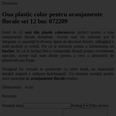
Descriere
Oua plastic color pentru aranjamente
florale set 12 buc 072209
Setul de 12
ouă din plastic colorate
este perfect pentru a crea
aranjamente florale deosebite. Aceste ouă viu colorate pot fi
integrate cu ușurință în diverse tipuri de decoruri florale, adăugând o
notă jucăușă și veselă. Fie că le folosești pentru a înfrumuseța un
buchet
, fie că le incluzi într-o compoziție florală pentru evenimente
speciale, aceste ouă sunt ideale pentru a crea o atmosferă de
primăvară sau Paște.
Designul lor versatil se potrivește cu orice temă, iar materialul
durabil asigură o utilizare îndelungată. Un element esențial pentru
orice pasionat de
aranjamente florale
creative.
Dimensiuni 4 cm
Recenzii
Numele meu
Rating
Titlu review