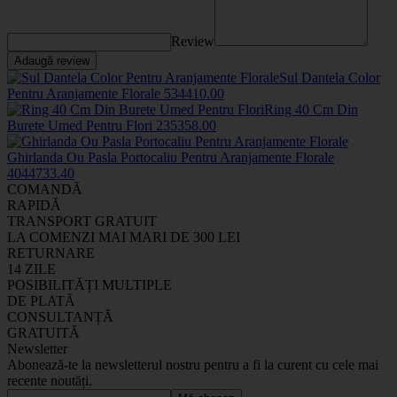
Review
Adaugă review
Sul Dantela Color
Pentru Aranjamente Florale
5344
10
.00
Ring 40 Cm Din
Burete Umed Pentru Flori
2353
58
.00
Ghirlanda Ou Pasla Portocaliu Pentru Aranjamente Florale
404473
3
.40
COMANDĂ
RAPIDĂ
TRANSPORT GRATUIT
LA COMENZI MAI MARI DE 300 LEI
RETURNARE
14 ZILE
POSIBILITĂȚI MULTIPLE
DE PLATĂ
CONSULTANȚĂ
GRATUITĂ
Newsletter
Abonează-te la newsletterul nostru pentru a fi la curent cu cele mai
recente noutăți.