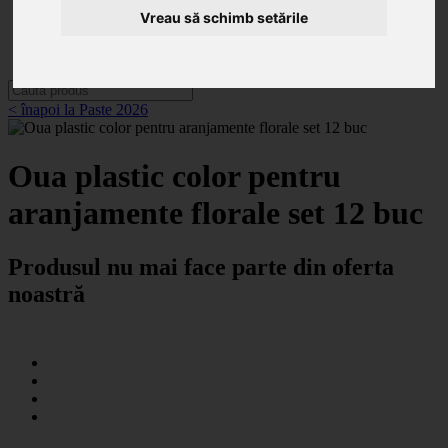
Categorii
Vreau să schimb setările
Noutăți
Promoții
Contact
< înapoi la Paste 2026
Oua plastic color pentru
aranjamente florale set 12 buc
Produsul nu mai face parte din oferta
noastră