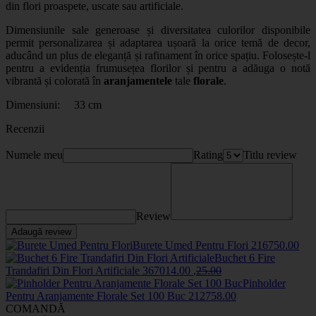
din flori proaspete, uscate sau artificiale.
Dimensiunile sale generoase și diversitatea culorilor disponibile
permit personalizarea și adaptarea ușoară la orice temă de decor,
aducând un plus de eleganță și rafinament în orice spațiu. Folosește-l
pentru a evidenția frumusețea florilor și pentru a adăuga o notă
vibrantă și colorată în
aranjamentele
tale
florale
.
Dimensiuni: 33 cm
Recenzii
Numele meu
Rating
Titlu review
Review
Adaugă review
Burete Umed Pentru Flori
2167
50
.00
Buchet 6 Fire
Trandafiri Din Flori Artificiale
3670
14
.00
,
25
.00
Pinholder
Pentru Aranjamente Florale Set 100 Buc
2127
58
.00
COMANDĂ