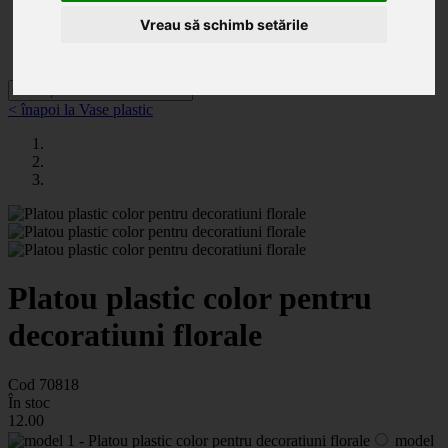
Categorii
Noutăți
Vreau să schimb setările
Promoții
Contact
< înapoi la Vase plastic
Platou plastic color pentru
decoratiuni florale
Cod 70818
În stoc
12
.00
model