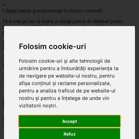
×
Câștigă puncte și economisește la fiecare comandă!
Fă-ți cont pe site-ul nostru și câștigi puncte de fidelitate pentru
fiecare comandă! Cu cât comanzi mai mult, cu atât economisești mai
mult!
Înregistrează-te acum
Folosim cookie-uri
Celoplast
Folosim cookie-uri și alte tehnologii de
înapoi
Celoplast
urmărire pentru a îmbunătăți experiența ta
de navigare pe website-ul nostru, pentru
afișa conținut și reclame personalizate,
Transportul este GRATUIT pentru comenzile mai mari de 350 Lei. Comanda minimă în
pentru a analiza traficul de pe website-ul
valoare de 100 Lei. Expediere în 1 - 2 zile lucrătoare.
nostru și pentru a înțelege de unde vin
vizitatorii noștri.
0
0
Accept
Toggle navigation
Acasă
Refuz