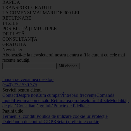
RAPIDĂ
TRANSPORT GRATUIT
LA COMENZI MAI MARI DE 300 LEI
RETURNARE
14 ZILE
POSIBILITĂȚI MULTIPLE
DE PLATĂ
CONSULTANȚĂ
GRATUITĂ
Newsletter
Abonează-te la newsletterul nostru pentru a fi la curent cu cele mai
recente noutăți.
Mă abonez
înapoi pe versiunea desktop
(+40) 732 530 375
Servicii pentru clienți
Contact
Despre noi
Cum cumpăr?
Întrebări frecvente
Comandă
rapidă
Livrarea comenzilor
Returnarea produselor în 14 zile
Modalități
de plată
Consultanță gratuită
Puncte de fidelitate
Pagini utile
Termeni și condiții
Politica de utilizare cookie-uri
Protecție
Date
Panou de control GDPR
Setari preferinte cookie