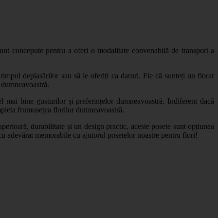
sunt concepute pentru a oferi o modalitate convenabilă de transport a
timpul deplasărilor sau să le oferiți ca daruri. Fie că sunteți un florar
or dumneavoastră.
cel mai bine gusturilor și preferințelor dumneavoastră. Indiferent dacă
ompleta frumusețea florilor dumneavoastră.
perioară, durabilitate și un design practic, aceste posete sunt opțiunea
e cu adevărat memorabile cu ajutorul posetelor noastre pentru flori!