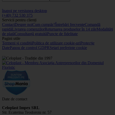
înapoi pe versiunea desktop
(+40) 732 530 375
Servicii pentru clienți
Contact
Despre noi
Cum cumpăr?
Întrebări frecvente
Comandă
rapidă
Livrarea comenzilor
Returnarea produselor în 14 zile
Modalități
de plată
Consultanță gratuită
Puncte de fidelitate
Pagini utile
Termeni și condiții
Politica de utilizare cookie-uri
Protecție
Date
Panou de control GDPR
Setari preferinte cookie
Date de contact
Celoplast Impex SRL
Str. Ecaterina Teodoroiu nr. 57