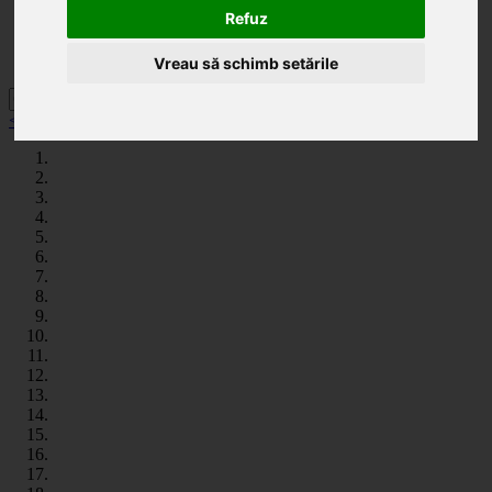
Categorii
Refuz
Noutăți
Promoții
Contact
Vreau să schimb setările
< înapoi la Panglici si role decorative