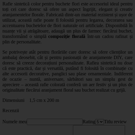
Rafie sintetică color pentru buchete flori
este accesoriul ideal pentru
toți cei care doresc să ofere un aspect îngrijit, elegant și creativ
aranjamentelor florale. Fabricată dintr-un material rezistent și ușor de
utilizat, această rafie poate fi folosită pentru legarea, decorarea sau
accentuarea buchetelor de flori naturale ori artificiale. Disponibilă în
nuanțe vii și atrăgătoare, adaugă un plus de farmec fiecărui buchet,
transformând o simplă
compoziție florală
într-un cadou rafinat și
plin de personalitate.
Se potrivește atât pentru florăriile care doresc să ofere clienților un
ambalaj deosebit, cât și pentru pasionații de aranjamente DIY, care
doresc să creeze decorațiuni personalizate. Rafiea sintetică nu doar
că este practică, dar și versatilă, putând fi folosită în combinație cu
alte
accesorii decorative, panglici sau plase ornamentale
. Indiferent
de ocazie – nuntă, aniversare, sărbători sau un simplu gest de
apreciere – această rafie colorată conferă un aer festiv și un plus de
originalitate fiecărui aranjament floral sau buchet realizat cu grijă.
Dimensiuni 1,5 cm x 200 m
Recenzii
Numele meu
Rating
Titlu review