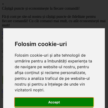
×
Câștigă puncte și economisește la fiecare comandă!
Fă-ți cont pe site-ul nostru și câștigi puncte de fidelitate pentru
fiecare comandă! Cu cât comanzi mai mult, cu atât economisești mai
mult!
Înregistrează-te acum
Celoplast
Folosim cookie-uri
înapoi
Celoplast
Folosim cookie-uri și alte tehnologii de
urmărire pentru a îmbunătăți experiența ta
de navigare pe website-ul nostru, pentru
Transportul este GRATUIT pentru comenzile mai mari de 350 Lei. Comanda minimă în
valoare de 100 Lei. Expediere în 1 - 2 zile lucrătoare.
afișa conținut și reclame personalizate,
pentru a analiza traficul de pe website-ul
nostru și pentru a înțelege de unde vin
vizitatorii noștri.
0
0
Toggle navigation
Accept
Acasă