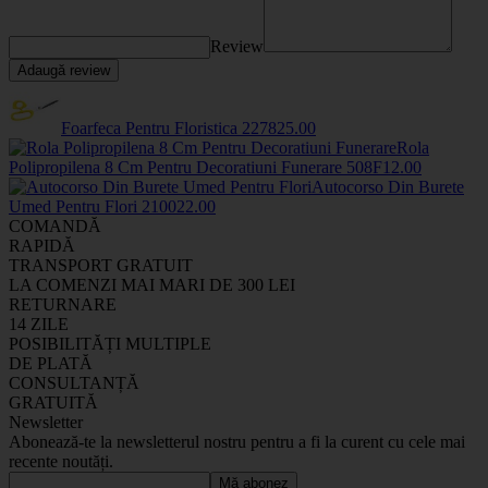
Review
Adaugă review
Foarfeca Pentru Floristica
2278
25
.00
Rola
Polipropilena 8 Cm Pentru Decoratiuni Funerare
508F
12
.00
Autocorso Din Burete
Umed Pentru Flori
2100
22
.00
COMANDĂ
RAPIDĂ
TRANSPORT GRATUIT
LA COMENZI MAI MARI DE 300 LEI
RETURNARE
14 ZILE
POSIBILITĂȚI MULTIPLE
DE PLATĂ
CONSULTANȚĂ
GRATUITĂ
Newsletter
Abonează-te la newsletterul nostru pentru a fi la curent cu cele mai
recente noutăți.
Mă abonez