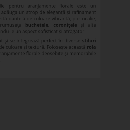
lie pentru aranjamente florale este un
a adăuga un strop de eleganță și rafinament
eastă dantelă de culoare vibrantă, portocalie,
nfrumuseța
buchetele, coronițele
și alte
ndu-le un aspect sofisticat și atrăgător.
at și se integrează perfect în diverse
stiluri
de culoare și textură. Folosește această
rola
ranjamente florale deosebite și memorabile
.