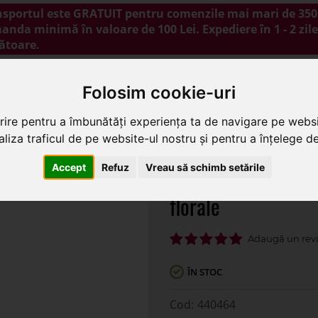
nsportul este GRATUIT pentru comenzile mai mari de 350 
nda minimă în valoare de 100 Lei. Expediere în 1 - 2 zile
ătoare.
NOUTĂȚI
PROMOȚII
BLOG
CONTACT
Folosim cookie-uri
rire pentru a îmbunătăți experiența ta de navigare pe websi
liza traficul de pe website-ul nostru și pentru a înțelege de 
 dantela portocaliu pentru aranjamente florale
Accept
Refuz
Vreau să schimb setările
Rola dantela porto
florale
ÎN STOC
440464