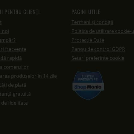
II PENTRU CLIENȚI
PAGINI UTILE
t
Termeni și condiții
 noi
Politica de utilizare cookie-u
umpăr?
Protecție Date
ri frecvente
Panou de control GDPR
dă rapidă
Setari preferinte cookie
ea comenzilor
rea produselor în 14 zile
ăți de plată
tanță gratuită
de fidelitate