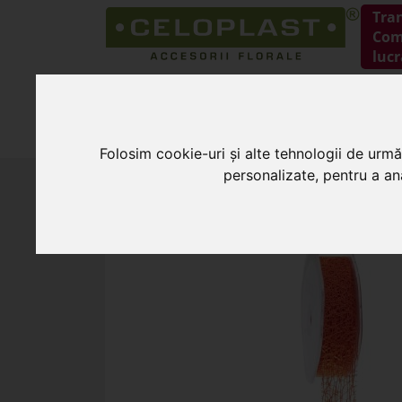
Tra
Coma
lucr
HOME
PRODUSE
Folosim cookie-uri și alte tehnologii de urmă
personalizate, pentru a ana
HOME
»
Panglici si role decorative
»
Rola
REDUCERE
-35%