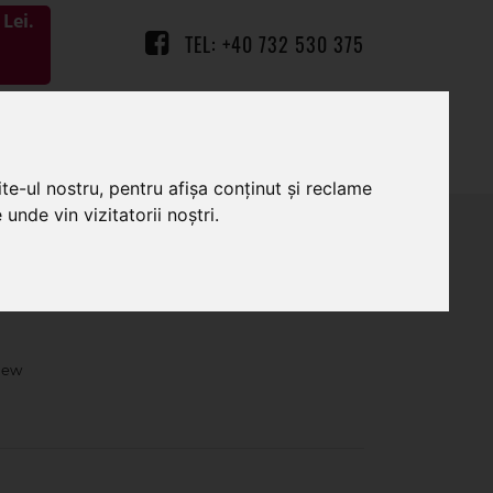
Lei.
TEL: +40 732 530 375
0
0
te-ul nostru, pentru afișa conținut și reclame
unde vin vizitatorii noștri.
caliu pentru aranjamente