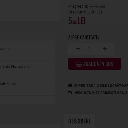
7
.70
Preț vechi:
Discount:
3.00
5
.00
a
4118
ADAUGĂ ÎN COȘ
amente Florale
3654
rale
5104P
DESCRIERE