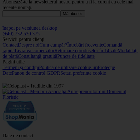
Abonează-te la newsletterul nostru pentru a fi la curent cu cele mai
recente noutăți.
Mă abonez
înapoi pe versiunea desktop
(+40) 732 530 375
Servicii pentru clienți
Contact
Despre noi
Cum cumpăr?
Întrebări frecvente
Comandă
rapidă
Livrarea comenzilor
Returnarea produselor în 14 zile
Modalități
de plată
Consultanță gratuită
Puncte de fidelitate
Pagini utile
Termeni și condiții
Politica de utilizare cookie-uri
Protecție
Date
Panou de control GDPR
Setari preferinte cookie
Date de contact