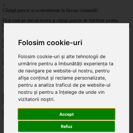
×
Câștigă puncte și economisește la fiecare comandă!
Fă-ți cont pe site-ul nostru și câștigi puncte de fidelitate pentru
fiecare comandă! Cu cât comanzi mai mult, cu atât economisești mai
mult!
Folosim cookie-uri
Înregistrează-te acum
Celoplast
Folosim cookie-uri și alte tehnologii de
înapoi
urmărire pentru a îmbunătăți experiența ta
Celoplast
de navigare pe website-ul nostru, pentru
afișa conținut și reclame personalizate,
Transportul este GRATUIT pentru comenzile mai mari de 350 Lei. Comanda minimă în
pentru a analiza traficul de pe website-ul
valoare de 100 Lei. Expediere în 1 - 2 zile lucrătoare.
nostru și pentru a înțelege de unde vin
vizitatorii noștri.
0
0
Accept
Toggle navigation
Refuz
Acasă