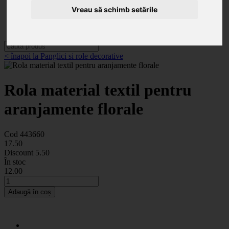
Categorii
Noutăți
Vreau să schimb setările
Promoții
Contact
< înapoi la Panglici si role decorative
Rola material textil pentru
aranjamente florale
Cod 443660
17
.50
Discount
5.50
În stoc
12
.00
Adaugă în coș