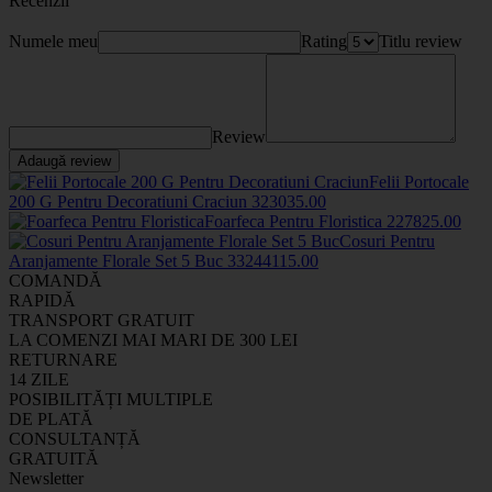
Recenzii
Numele meu
Rating
Titlu review
Review
Adaugă review
Felii Portocale
200 G Pentru Decoratiuni Craciun
3230
35
.00
Foarfeca Pentru Floristica
2278
25
.00
Cosuri Pentru
Aranjamente Florale Set 5 Buc
33244
115
.00
COMANDĂ
RAPIDĂ
TRANSPORT GRATUIT
LA COMENZI MAI MARI DE 300 LEI
RETURNARE
14 ZILE
POSIBILITĂȚI MULTIPLE
DE PLATĂ
CONSULTANȚĂ
GRATUITĂ
Newsletter